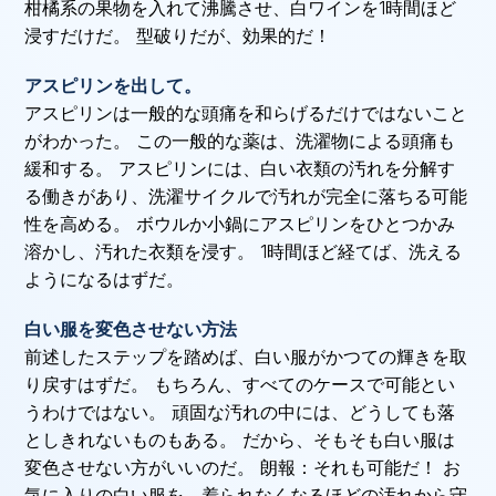
柑橘系の果物を入れて沸騰させ、白ワインを1時間ほど
浸すだけだ。 型破りだが、効果的だ！
アスピリンを出して。
アスピリンは一般的な頭痛を和らげるだけではないこと
がわかった。 この一般的な薬は、洗濯物による頭痛も
緩和する。 アスピリンには、白い衣類の汚れを分解す
る働きがあり、洗濯サイクルで汚れが完全に落ちる可能
性を高める。 ボウルか小鍋にアスピリンをひとつかみ
溶かし、汚れた衣類を浸す。 1時間ほど経てば、洗える
ようになるはずだ。
白い服を変色させない方法
前述したステップを踏めば、白い服がかつての輝きを取
り戻すはずだ。 もちろん、すべてのケースで可能とい
うわけではない。 頑固な汚れの中には、どうしても落
としきれないものもある。 だから、そもそも白い服は
変色させない方がいいのだ。 朗報：それも可能だ！ お
気に入りの白い服を、着られなくなるほどの汚れから守