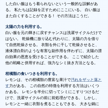
した白い服はもう着られないという一般的な誤解があ
る。 私たちは記録を正すためにここにいる。 白い服は
また白くすることができる！ その方法はこうだ。
太陽の力を利用する。
白い服を元の輝きに戻すチャンスは洗濯サイクルだけで
はない。 乾燥機に放り込む代わりに、太陽の力を借り
て自然乾燥させる。 衣類を外に干して乾燥させると、
液体漂白剤のような有害な副作用を伴わずに、太陽の漂
白効果の恩恵を受けることができる。 ここで紹介した
他の戦略と併用すれば、強力なシミ抜き方法となる。
柑橘類の食いつきを利用する。
レモンは、その柑橘類の豊富な果汁で
汚れをザッと落と
す
力がある。 この自然の特徴を利用する方法はいくつ
かある。 レモンを半分に切ってシミにこすりつけるだ
けで、洗濯サイクルの前に前処理ができる。 しかし、
レモンと一緒に衣類を煮ることもできる。 大きな鍋に