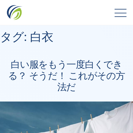
Skip
to
content
タグ:
白衣
白い服をもう一度白くでき
る？ そうだ！ これがその方
法だ