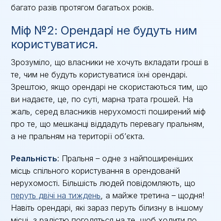
багато разів протягом багатьох років.
Міф №2: Орендарі не будуть ним
користуватися.
Зрозуміло, що власники не хочуть вкладати гроші в
те, чим не будуть користуватися їхні орендарі.
Зрештою, якщо орендарі не скористаються тим, що
ви надаєте, це, по суті, марна трата грошей. На
жаль, серед власників нерухомості поширений міф
про те, що мешканці віддадуть перевагу пральням,
а не пральням на території об’єкта.
Реальність
: Пральня – одне з найпоширеніших
місць спільного користування в орендованій
нерухомості. Більшість людей повідомляють, що
перуть двічі на тиждень
, а майже третина – щодня!
Навіть орендарі, які зараз перуть білизну в іншому
місці, з радістю погодяться на те, щоб ходити по