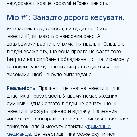
нерухомості краще зрозуміти їхню цінність.
Міф #1: Занадто дорого керувати.
Як власник нерухомості, ви будете робити
інвестиції, які мають фінансовий сенс. А
враховуючи вартість утримання пральні, більшість
людей вважають, що вона просто не варта того.
Витрати на придбання обладнання, оплату ремонту
та покриття комунальних витрат видаються надто
високими, щоб це було виправдано.
Реальність
: Пральня – це значна інвестиція для
власників нерухомості. У цьому немає жодних
сумнівів. Однак багато людей не бачать, що ці
інвестиції можуть принести віддачу. Належним
чином керовані пральні не лише приносять високий
прибуток, але й можуть сприяти
утриманню
мешканців
. Це інвестиція, яка може окупитися