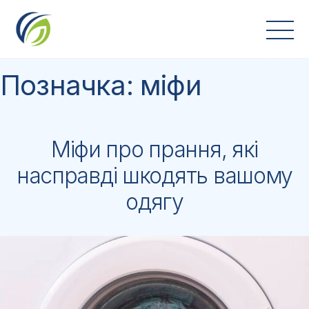
Skip
to
content
Позначка:
міфи
Міфи про прання, які
насправді шкодять вашому
одягу