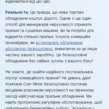
відмовитися від цієї ідеї.
Реальність
: Це правда, що нове торгове
обладнання коштує дорого. Однак є ще один
спосіб для менеджерів нерухомості отримати
пральні та сушильні машини, які їм потрібні для
відкриття спільної пральні. Існують комерційні
провайдери, які
встановлять обладнання
абсолютно безкоштовно
, вимагаючи за це лише
частину вашого заробітку. Це безкоштовне
обладнання без зайвих зусиль з вашого боку!
Не знаєте, де знайти надійного постачальника
послуг комерційного прання? Не дивись далі!
Компанія Coin Meter безкоштовно постачає
місцевим власникам нерухомості на північному
заході найсучасніше пральне обладнання. Ми
навіть пропонуємо регулярне обслуговування, щоб
забезпечити безперебійну роботу. Зв’яжіться з