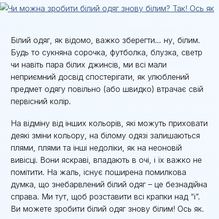
Білий одяг, як відомо, важко зберегти… ну, білим.
Будь то сукняна сорочка, футболка, блузка, светр
чи навіть пара білих джинсів, ми всі мали
неприємний досвід спостерігати, як улюблений
предмет одягу повільно (або швидко) втрачає свій
первісний колір.
На відміну від інших кольорів, які можуть приховати
деякі зміни кольору, на білому одязі залишаються
плями, плями та інші недоліки, як на неоновій
вивісці. Вони яскраві, впадають в очі, і їх важко не
помітити. На жаль, існує поширена помилкова
думка, що знебарвлений білий одяг – це безнадійна
справа. Ми тут, щоб розставити всі крапки над “і”.
Ви можете зробити білий одяг знову білим! Ось як.