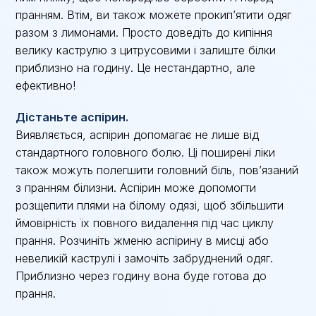
пранням. Втім, ви також можете прокип’ятити одяг
разом з лимонами. Просто доведіть до кипіння
велику каструлю з цитрусовими і залиште білки
приблизно на годину. Це нестандартно, але
ефективно!
Дістаньте аспірин.
Виявляється, аспірин допомагає не лише від
стандартного головного болю. Ці поширені ліки
також можуть полегшити головний біль, пов’язаний
з пранням білизни. Аспірин може допомогти
розщепити плями на білому одязі, щоб збільшити
ймовірність їх повного видалення під час циклу
прання. Розчиніть жменю аспірину в мисці або
невеликій каструлі і замочіть забруднений одяг.
Приблизно через годину вона буде готова до
прання.