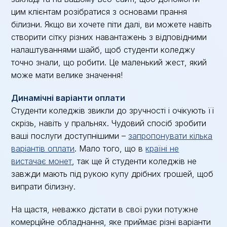
цим клієнтам розібратися з основами прання
білизни. Якщо ви хочете піти далі, ви можете навіть
створити сітку різних навантажень з відповідними
налаштуваннями шайб, щоб студенти коледжу
точно знали, що робити. Це маленький жест, який
може мати велике значення!
Динамічні варіанти оплати
Студенти коледжів звикли до зручності і очікують її
скрізь, навіть у пральнях. Чудовий спосіб зробити
ваші послуги доступнішими –
запропонувати кілька
варіантів оплати
. Мало того, що в
країні не
вистачає монет
, так ще й студенти коледжів не
завжди мають під рукою купу дрібних грошей, щоб
випрати білизну.
На щастя, неважко дістати в свої руки потужне
комерційне обладнання, яке приймає різні варіанти