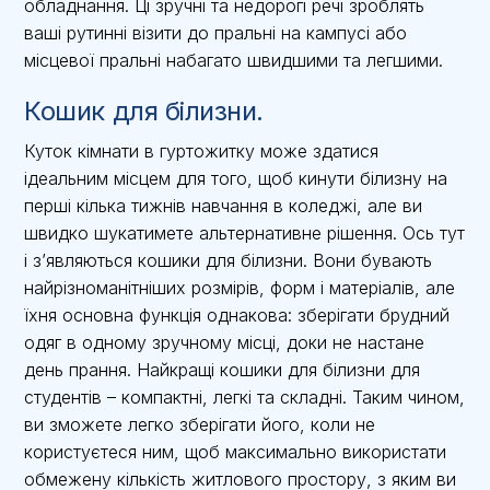
обладнання. Ці зручні та недорогі речі зроблять
ваші рутинні візити до пральні на кампусі або
місцевої пральні набагато швидшими та легшими.
Кошик для білизни.
Куток кімнати в гуртожитку може здатися
ідеальним місцем для того, щоб кинути білизну на
перші кілька тижнів навчання в коледжі, але ви
швидко шукатимете альтернативне рішення. Ось тут
і з’являються кошики для білизни. Вони бувають
найрізноманітніших розмірів, форм і матеріалів, але
їхня основна функція однакова: зберігати брудний
одяг в одному зручному місці, доки не настане
день прання. Найкращі кошики для білизни для
студентів – компактні, легкі та складні. Таким чином,
ви зможете легко зберігати його, коли не
користуєтеся ним, щоб максимально використати
обмежену кількість житлового простору, з яким ви