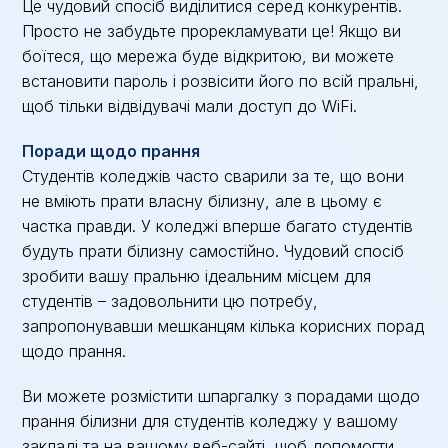
Це чудовий спосіб виділитися серед конкурентів.
Просто не забудьте прорекламувати це! Якщо ви
боїтеся, що мережа буде відкритою, ви можете
встановити пароль і розвісити його по всій пральні,
щоб тільки відвідувачі мали доступ до WiFi.
Поради щодо прання
Студентів коледжів часто сварили за те, що вони
не вміють прати власну білизну, але в цьому є
частка правди. У коледжі вперше багато студентів
будуть прати білизну самостійно. Чудовий спосіб
зробити вашу пральню ідеальним місцем для
студентів – задовольнити цю потребу,
запропонувавши мешканцям кілька корисних порад
щодо прання.
Ви можете розмістити шпаргалку з порадами щодо
прання білизни для студентів коледжу у вашому
закладі та на вашому веб-сайті, щоб допомогти