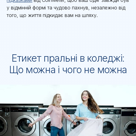
підказками
від CoinMeter, щоб ваш одяг завжди був
у відмінній формі та чудово пахнув, незалежно від
того, що життя підкидає вам на шляху.
Етикет пральні в коледжі:
Що можна і чого не можна