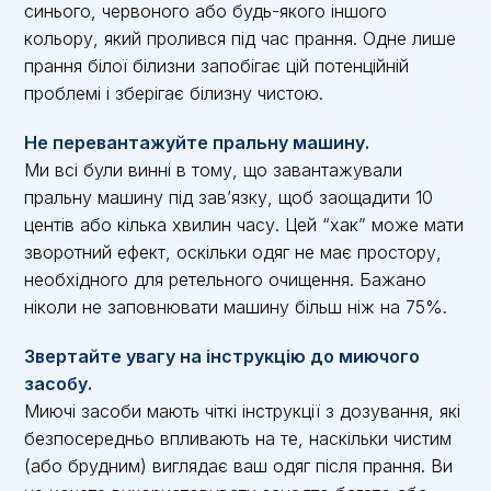
синього, червоного або будь-якого іншого
кольору, який пролився під час прання. Одне лише
прання білої білизни запобігає цій потенційній
проблемі і зберігає білизну чистою.
Не перевантажуйте пральну машину.
Ми всі були винні в тому, що завантажували
пральну машину під зав’язку, щоб заощадити 10
центів або кілька хвилин часу. Цей “хак” може мати
зворотний ефект, оскільки одяг не має простору,
необхідного для ретельного очищення. Бажано
ніколи не заповнювати машину більш ніж на 75%.
Звертайте увагу на інструкцію до миючого
засобу.
Миючі засоби мають чіткі інструкції з дозування, які
безпосередньо впливають на те, наскільки чистим
(або брудним) виглядає ваш одяг після прання. Ви