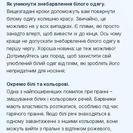
Як уникнути знебарвлення білого одягу.
Вищезгадані кроки допоможуть вам повернути
білому одягу колишню красу. Звичайно, це
можливо не у всіх випадках. Є плями, які просто
занадто вперті, щоб вивести їх до кінця. Ось чому
краще не допускати знебарвлення білого одягу в
першу чергу. Хороша новина: це теж можливо!
Дотримуйтесь цих порад, щоб захистити свій
улюблений білий одяг від плям, які зроблять його
непридатним для носіння:
Окремо білі та кольорові.
Одна з найпоширеніших помилок при пранні –
змішування білих і кольорових речей. Барвники
мають властивість розтікатися, особливо під час
гарячого прання. Якщо білі речі знаходяться в
одному завантаженні з іншими кольорами, вони
можуть вийти з пральні з відтінком рожевого,