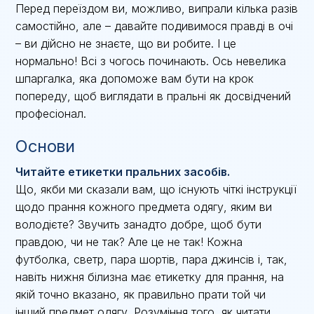
Перед переїздом ви, можливо, випрали кілька разів
самостійно, але – давайте подивимося правді в очі
– ви дійсно не знаєте, що ви робите. І це
нормально! Всі з чогось починають. Ось невелика
шпаргалка, яка допоможе вам бути на крок
попереду, щоб виглядати в пральні як досвідчений
професіонал.
Основи
Читайте етикетки пральних засобів.
Що, якби ми сказали вам, що існують чіткі інструкції
щодо прання кожного предмета одягу, яким ви
володієте? Звучить занадто добре, щоб бути
правдою, чи не так? Але це не так! Кожна
футболка, светр, пара шортів, пара джинсів і, так,
навіть нижня білизна має етикетку для прання, на
якій точно вказано, як правильно прати той чи
інший предмет одягу. Розуміння того, як читати