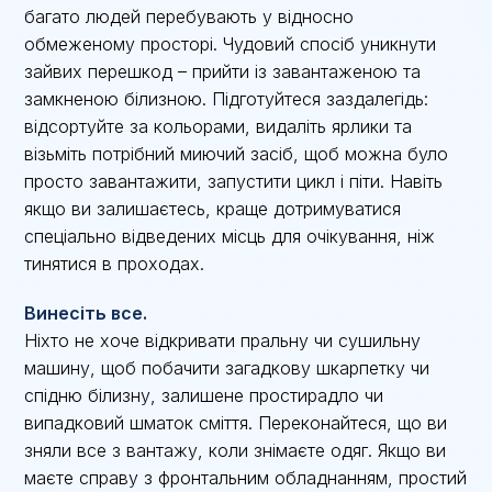
багато людей перебувають у відносно
обмеженому просторі. Чудовий спосіб уникнути
зайвих перешкод – прийти із завантаженою та
замкненою білизною. Підготуйтеся заздалегідь:
відсортуйте за кольорами, видаліть ярлики та
візьміть потрібний миючий засіб, щоб можна було
просто завантажити, запустити цикл і піти. Навіть
якщо ви залишаєтесь, краще дотримуватися
спеціально відведених місць для очікування, ніж
тинятися в проходах.
Винесіть все.
Ніхто не хоче відкривати пральну чи сушильну
машину, щоб побачити загадкову шкарпетку чи
спідню білизну, залишене простирадло чи
випадковий шматок сміття. Переконайтеся, що ви
зняли все з вантажу, коли знімаєте одяг. Якщо ви
маєте справу з фронтальним обладнанням, простий