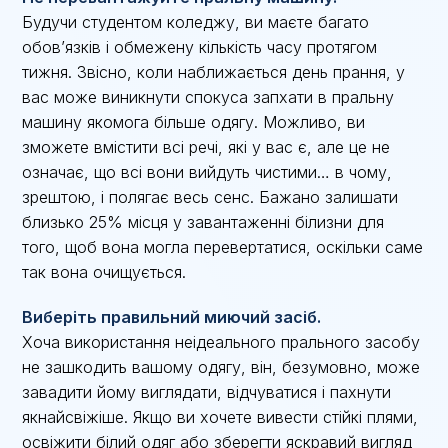
Будучи студентом коледжу, ви маєте багато
обов’язків і обмежену кількість часу протягом
тижня. Звісно, коли наближається день прання, у
вас може виникнути спокуса запхати в пральну
машину якомога більше одягу. Можливо, ви
зможете вмістити всі речі, які у вас є, але це не
означає, що всі вони вийдуть чистими… в чому,
зрештою, і полягає весь сенс. Бажано залишати
близько 25% місця у завантаженні білизни для
того, щоб вона могла перевертатися, оскільки саме
так вона очищується.
Виберіть правильний миючий засіб.
Хоча використання неідеального прального засобу
не зашкодить вашому одягу, він, безумовно, може
завадити йому виглядати, відчуватися і пахнути
якнайсвіжіше. Якщо ви хочете вивести стійкі плями,
освіжити білий одяг або зберегти яскравий вигляд