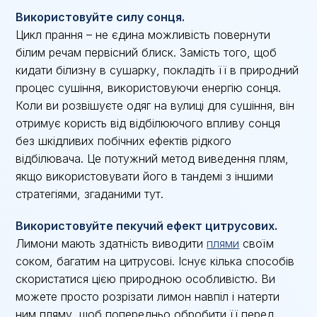
Використовуйте силу сонця.
Цикл прання – не єдина можливість повернути
білим речам первісний блиск. Замість того, щоб
кидати білизну в сушарку, покладіть її в природний
процес сушіння, використовуючи енергію сонця.
Коли ви розвішуєте одяг на вулиці для сушіння, він
отримує користь від відбілюючого впливу сонця
без шкідливих побічних ефектів рідкого
відбілювача. Це потужний метод виведення плям,
якщо використовувати його в тандемі з іншими
стратегіями, згаданими тут.
Використовуйте пекучий ефект цитрусових.
Лимони мають здатність виводити
плями
своїм
соком, багатим на цитрусові. Існує кілька способів
скористатися цією природною особливістю. Ви
можете просто розрізати лимон навпіл і натерти
ним пляму, щоб попередньо обробити її перед