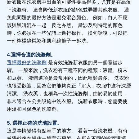
新衣服在洗衣機中出血的可能性要高得多，尤其是在高溫
下洗滌時。 這會降低新衣服的顏色並弄髒其他衣服。 避
免此問題的最好方法是避免混合顏色。 例如，白人不應
該與黑暗混在一起，反之亦然。 當涉及到特定的顏色
時，你必須在一些光譜上進行操作。 換句話說，可以把
一件檸檬綠襯衫和凱利綠褲子一起洗。
4.選擇合適的洗滌劑。
選擇最好的洗滌劑
是有效洗滌新衣服的另一個關鍵步
驟。 一般來說，洗衣粉有三種不同的種類：液體、粉末
和豆莢。 液體選項是最常用的，因此種類最多。 洗衣粉
也很受歡迎，因為它們能夠真正「沉入」衣服中進行深層
清潔。 洗衣莢，也稱為一次性洗滌劑，由於易於使用，
非常適合在公共設施中洗衣服。 洗新衣服時，您需要使
用溫和且保色的洗滌劑。
5. 選擇正確的洗滌設置。
這是事情變得有點棘手的地方。 看著一台洗衣機，有時
感覺就像在操作一艘宇宙飛船，有所有不同的設置選擇。