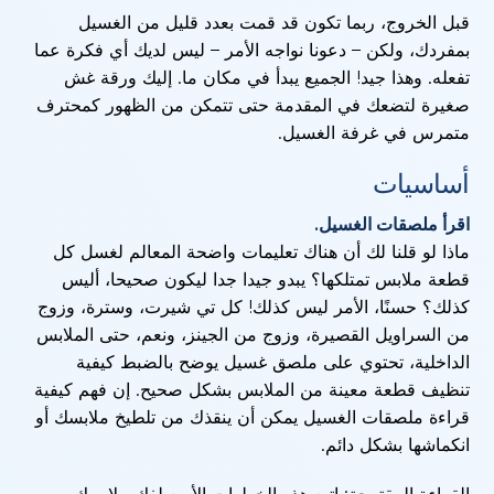
قبل الخروج، ربما تكون قد قمت بعدد قليل من الغسيل
بمفردك، ولكن – دعونا نواجه الأمر – ليس لديك أي فكرة عما
تفعله. وهذا جيد! الجميع يبدأ في مكان ما. إليك ورقة غش
صغيرة لتضعك في المقدمة حتى تتمكن من الظهور كمحترف
متمرس في غرفة الغسيل.
أساسيات
اقرأ ملصقات الغسيل.
ماذا لو قلنا لك أن هناك تعليمات واضحة المعالم لغسل كل
قطعة ملابس تمتلكها؟ يبدو جيدا جدا ليكون صحيحا، أليس
كذلك؟ حسنًا، الأمر ليس كذلك! كل تي شيرت، وسترة، وزوج
من السراويل القصيرة، وزوج من الجينز، ونعم، حتى الملابس
الداخلية، تحتوي على ملصق غسيل يوضح بالضبط كيفية
تنظيف قطعة معينة من الملابس بشكل صحيح. إن فهم كيفية
قراءة ملصقات الغسيل يمكن أن ينقذك من تلطيخ ملابسك أو
انكماشها بشكل دائم.