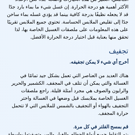
الأكثر أهمية هو درجة الحرارة. إن غسل شيء ما بماء بارد جدًا
قد لا يجعله نظيفًا بدرجة كافية بينما قد يؤدي غسله بماء ساخن
جدًا إلى تقليص الملابس الحساسة. تحتوي جميع الملابس تقريبًا
على هذه المعلومات على ملصقات الغسيل الخاصة بها، لذا
تحقق منها بعناية قبل اختيار درجة الحرارة الأفضل.
تجفيف
أخرج أي شيء لا يمكن تجفيفه.
هناك العديد من العناصر التي تعمل بشكل جيد تمامًا في
الغسالة والتي يمكن أن تتلف في المجفف. الكشمير والحرير
والرايون والصوف هي مجرد أمثلة قليلة. راجع ملصقات
الغسيل الخاصة بملابسك قبل وضعها في الغسالة واختر
التجفيف بالهواء أو التجفيف بالشمس للملابس التي لا تتحمل
حرارة المجفف.
قم بمسح الفلتر في كل مرة.
يتم التقاط جميع أنواع الحطام والغبار والوبر وتصفيتها بواسطة