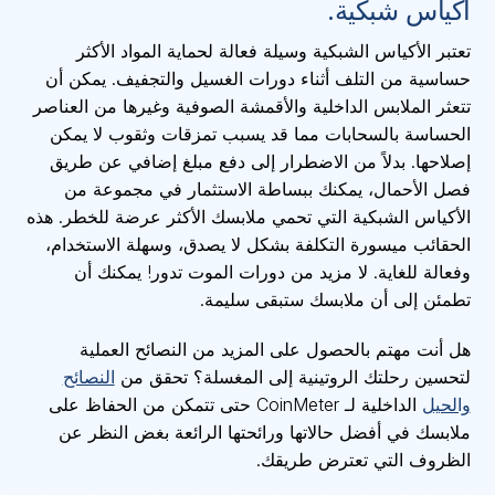
أكياس شبكية.
تعتبر الأكياس الشبكية وسيلة فعالة لحماية المواد الأكثر
حساسية من التلف أثناء دورات الغسيل والتجفيف. يمكن أن
تتعثر الملابس الداخلية والأقمشة الصوفية وغيرها من العناصر
الحساسة بالسحابات مما قد يسبب تمزقات وثقوب لا يمكن
إصلاحها. بدلاً من الاضطرار إلى دفع مبلغ إضافي عن طريق
فصل الأحمال، يمكنك ببساطة الاستثمار في مجموعة من
الأكياس الشبكية التي تحمي ملابسك الأكثر عرضة للخطر. هذه
الحقائب ميسورة التكلفة بشكل لا يصدق، وسهلة الاستخدام،
وفعالة للغاية. لا مزيد من دورات الموت تدور! يمكنك أن
تطمئن إلى أن ملابسك ستبقى سليمة.
هل أنت مهتم بالحصول على المزيد من النصائح العملية
لتحسين رحلتك الروتينية إلى المغسلة؟ تحقق من
النصائح
والحيل
الداخلية لـ CoinMeter حتى تتمكن من الحفاظ على
ملابسك في أفضل حالاتها ورائحتها الرائعة بغض النظر عن
الظروف التي تعترض طريقك.