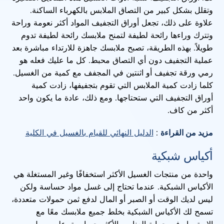
وتقلل بشكل كبير من التصاق الملابس بالكهرباء الساكنة.
علاوة على ذلك، تجعل أوراق التجفيف المواد أكثر نعومة وراحة
وتترك وراءها رائحة لطيفة لتمنح ملابسك رائحة لطيفة تدوم
طويلاً. بهذه الطريقة، تصبح ملابسك جاهزة للارتداء مباشرة بعد
عملية التجفيف دون أي التصاق محبط. كل ما عليك فعله هو
رمي ورقة تجفيف أو اثنتين في المجفف مع كمية من الغسيل.
كلما زادت كمية الملابس التي تقوم بتجفيفها، زادت كمية
أوراق التجفيف التي ستحتاجها. ومع ذلك، عادة ما يكون واحد
أكثر من كاف.
مزيد من القراءة
:
الدليل النهائي للقيام بالغسيل في الكلية
أكياس شبكية
واحدة من منتجات الغسيل الأكثر استخفافًا وغير المستغلة هي
الأكياس الشبكية. عندما تحتاج إلى غسل مواد حساسة ولكن
ليس لديك الوقت أو الصبر أو المال لدفع ثمن حمولات متعددة،
تسمح لك الأكياس الشبكية بخلط جميع ملابسك معًا مع