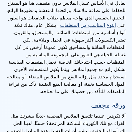
يعادل في الأساس غسل الملابس بدون منظف. هذا هو المفتاح
للحفاظ على نظافة ملابسك ورائحتها المنعشة ومظهرها الرائع.
التحدي الحقيقي الذي يواجه معظم طلاب الجامعات هو العثور
على
النوع المناسب من المنظفات
. بشكل عام، هناك ثلاثة
أنواع أساسية من المنظفات: السائلة، والمسحوق، والقرون.
تعتبر الكبسولات أكثر سهولة في الحمل وملاءمة، لكن
المنظفات السائلة والمساحيق تكون عمومًا أرخص في كل
غسلة. الحيلة هي العثور على المجموعة المناسبة من
المنظفات حسب احتياجاتك الخاصة. تعمل المنظفات القياسية
بشكل رائع مع جميع الملابس بينما يكون للمنظفات الأخرى
استخدام محدد مثل إزالة البقع من الملابس البيضاء، أو معالجة
المواد الحساسة بخفة، أو معالجة البقع العنيدة. تأكد من قراءة
الملصقات للتأكد من حصولك على ما تحتاجه.
ورقة مجفف
ألا تكرهين عندما تلتصق الملابس المجففة حديثًا ببشرتك مثل
الغراء مع تلك الكهرباء الساكنة المزعجة؟ حسنًا، لدينا الحل
لك: أوراق التجفيف! تشبه أدوات الغسيل هذه المناديل الصغيرة