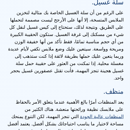
سلة غسيل.
على الرغم من أن سلة الغسيل الخاصة بك مثالية لتخزين
الملابس المتسخة، إلا أنها على الأرجح ليست مصممة لتحملها
على الطريق. ونتيجة لذلك، ستحتاج إلى كيس غسيل لنقل كل
شيء من مسكنك إلى غرفة الغسيل. ستكون الحقيبة الكبيرة
من أي حجم مناسبة تمامًا، فقط تأكد من أنها خفيفة الوزن
ومريحة وواسعة. سيتعين عليك وضع ملابس تكفي لأيام عديدة
وربما يتعين عليك حملها بطريقة لائقة إذا كنت ستذهب إلى
مغسلة محلية. إذا تمكنت من العثور على حقيبة حمل سلة
غسيل هجينة تنجز المهمة، فأنت تقتل عصفورين غسيل بحجر
واحد.
منظف.
يعد المنظفات أمرًا بالغ الأهمية عندما يتعلق الأمر بالحفاظ
على ملابسك نظيفة ورائحتها منعشة. هناك الكثير من
المنظفات عالية الجودة
التي تنجز المهمة، لكن التنوع يمنحك
مساحة لاختيار ما يناسب احتياجاتك بشكل أفضل. يعتمد أفضل