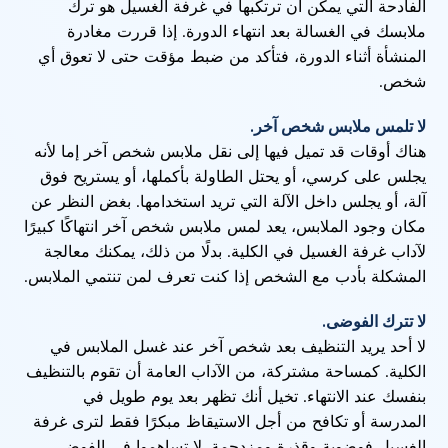
الفادحة التي يمكن أن ترتكبها في غرفة الغسيل هو ترك
ملابسك في الغسالة بعد انتهاء الدورة. إذا قررت مغادرة
المنشأة أثناء الدورة، فتأكد من ضبط مؤقت حتى لا تعوق أي
شخص.
لا تلمس ملابس شخص آخر.
هناك أوقات قد تميل فيها إلى نقل ملابس شخص آخر إما لأنه
يجلس على كرسي، أو يحتل الطاولة بأكملها، أو يستريح فوق
آلة، أو يجلس داخل الآلة التي تريد استخدامها. بغض النظر عن
مكان وجود الملابس، يعد لمس ملابس شخص آخر انتهاكًا كبيرًا
لآداب غرفة الغسيل في الكلية. بدلًا من ذلك، يمكنك معالجة
المشكلة بأدب مع الشخص إذا كنت تعرف لمن تنتمي الملابس.
لا تترك الفوضى.
لا أحد يريد التنظيف بعد شخص آخر عند غسل الملابس في
الكلية. كمساحة مشتركة، من الآداب العامة أن تقوم بالتنظيف
بنفسك عند الانتهاء. تخيل أنك تظهر بعد يوم طويل في
المدرسة أو تكافح من أجل الاستيقاظ مبكرًا فقط لترى غرفة
الغسيل فوضوية وقذرة ومزدحمة. لا تساهموا في الفوضى.