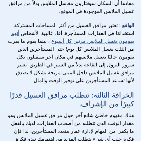
مفادها أن السكان سيختارون مغاسل الملابس بدلاً من مرافق
غسيل الملابس الموجودة في الموقع.
الواقع
: تعتبر مرافق الغسيل من أكثر المساحات المشتركة
استخدامًا في العقارات المستأجرة. أفاد غالبية الأشخاص
أنهم
يقومون بغسل الملابس مرتين كل أسبوع
، بينما يقوم ما يقرب
من الثلث بغسل الملابس كل يوم! حتى المستأجرين الذين
يقومون حاليًا بغسل ملابسهم في مكان آخر سيقبلون بكل
سرور النزول إلى القاعة بدلاً من السير في الطريق. تعتبر
مرافق غسيل الملابس داخل المبنى مريحة بشكل لا يصدق
لأنها تساعد المستأجرين على توفير الوقت والمال.
الخرافة الثالثة: تتطلب مرافق الغسيل قدرًا
كبيرًا من الإشراف.
هناك مفهوم خاطئ شائع آخر حول مرافق غسيل الملابس وهو
مقدار الوقت الذي تتطلبه من أصحاب العقارات. لديك بالفعل
ما يكفي من المهام لإدارة عقار متعدد المستأجرين، لذا فإن
فكرة جلب أي شيء يتطلب المزيد من اهتمامك تبدو فكرة