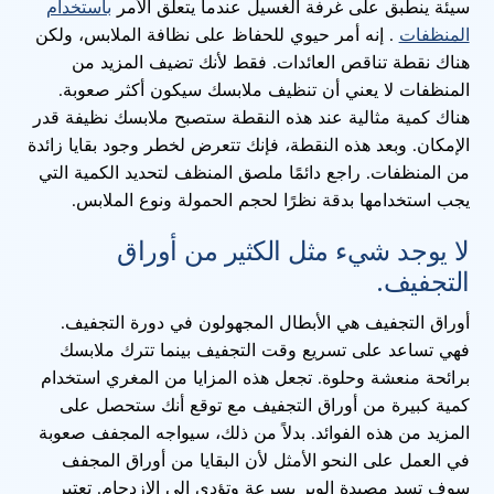
سيئة ينطبق على غرفة الغسيل عندما يتعلق الأمر
باستخدام
المنظفات
. إنه أمر حيوي للحفاظ على نظافة الملابس، ولكن
هناك نقطة تناقص العائدات. فقط لأنك تضيف المزيد من
المنظفات لا يعني أن تنظيف ملابسك سيكون أكثر صعوبة.
هناك كمية مثالية عند هذه النقطة ستصبح ملابسك نظيفة قدر
الإمكان. وبعد هذه النقطة، فإنك تتعرض لخطر وجود بقايا زائدة
من المنظفات. راجع دائمًا ملصق المنظف لتحديد الكمية التي
يجب استخدامها بدقة نظرًا لحجم الحمولة ونوع الملابس.
لا يوجد شيء مثل الكثير من أوراق
التجفيف.
أوراق التجفيف هي الأبطال المجهولون في دورة التجفيف.
فهي تساعد على تسريع وقت التجفيف بينما تترك ملابسك
برائحة منعشة وحلوة. تجعل هذه المزايا من المغري استخدام
كمية كبيرة من أوراق التجفيف مع توقع أنك ستحصل على
المزيد من هذه الفوائد. بدلاً من ذلك، سيواجه المجفف صعوبة
في العمل على النحو الأمثل لأن البقايا من أوراق المجفف
سوف تسد مصيدة الوبر بسرعة وتؤدي إلى الازدحام. تعتبر