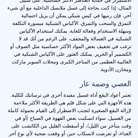
الاستمرار في حماية العناصر الأكثر حساسية. على سبيل
المثال، إذا كنت بحاجة إلى غسل ملابسك الداخلية مع أي شيء
آخر، فإن رميها في كيس شبكي يمكن أن يزيل احتمالية
التمزق والسحب والتمزق. الأكياس الشبكية ميسورة التكلفة
وسهلة الاستخدام وفعالة للغاية. يمكنك استخدام الأكياس
الشبكية في الغسالة والمجفف، على الرغم من أنك قد لا
ترغب في تجفيف بعض المواد الأكثر حساسية مثل الصوف أو
الكشمير أو الحرير. يمكنك العثور على الأكياس الشبكية في
الغالبية العظمى من المتاجر الكبرى ومحلات السوبر ماركت
ومخازن الأدوية.
العصي وصمة عار
تعتبر أعواد البقع أداة غسيل مفيدة أخرى في ترسانتك للكلية.
هذه الأجهزة التي على شكل قلم هي الطريقة الأكثر ملاءمة
لإزالة البقع الصغيرة لتجنب الاضطرار إلى القيام بحمولة كاملة
من الغسيل. سواء انسكبت بعض القهوة في الصباح (أو في
وقت متأخر من الليل)، أو أسقطت القليل من الكاتشب على
الغداء، أو تعرضت لانسكاب حبر، أو وقعت ضحية لأي نوع آخر