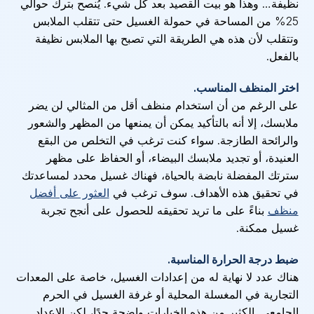
نظيفة… وهذا هو بيت القصيد بعد كل شيء. يُنصح بترك حوالي
25% من المساحة في حمولة الغسيل حتى تتقلب الملابس
وتتقلب لأن هذه هي الطريقة التي تصبح بها الملابس نظيفة
بالفعل.
اختر المنظف المناسب.
على الرغم من أن استخدام منظف أقل من المثالي لن يضر
ملابسك، إلا أنه بالتأكيد يمكن أن يمنعها من المظهر والشعور
والرائحة الطازجة. سواء كنت ترغب في التخلص من البقع
العنيدة، أو تجديد ملابسك البيضاء، أو الحفاظ على مظهر
سترتك المفضلة نابضة بالحياة، فهناك غسيل محدد لمساعدتك
في تحقيق هذه الأهداف. سوف ترغب في
العثور على أفضل
منظف
بناءً على ما تريد تحقيقه للحصول على أنجح تجربة
غسيل ممكنة.
ضبط درجة الحرارة المناسبة.
هناك عدد لا نهاية له من إعدادات الغسيل، خاصة على المعدات
التجارية في المغسلة المحلية أو غرفة الغسيل في الحرم
الجامعي. الكثير من هذه الخيارات واضحة جدًا، لكن الإعداد