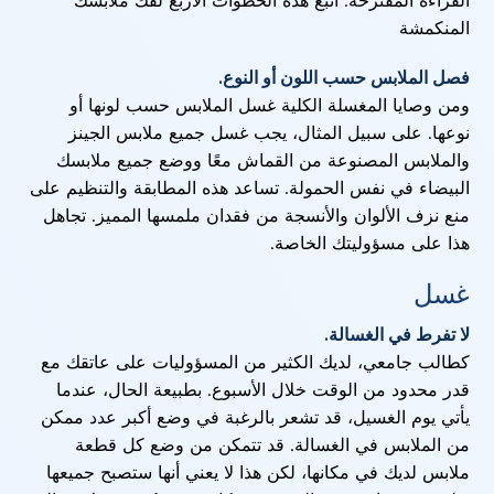
القراءة المقترحة: اتبع هذه الخطوات الأربع لفك ملابسك
المنكمشة
فصل الملابس حسب اللون أو النوع.
ومن وصايا المغسلة الكلية غسل الملابس حسب لونها أو
نوعها. على سبيل المثال، يجب غسل جميع ملابس الجينز
والملابس المصنوعة من القماش معًا ووضع جميع ملابسك
البيضاء في نفس الحمولة. تساعد هذه المطابقة والتنظيم على
منع نزف الألوان والأنسجة من فقدان ملمسها المميز. تجاهل
هذا على مسؤوليتك الخاصة.
غسل
لا تفرط في الغسالة.
كطالب جامعي، لديك الكثير من المسؤوليات على عاتقك مع
قدر محدود من الوقت خلال الأسبوع. بطبيعة الحال، عندما
يأتي يوم الغسيل، قد تشعر بالرغبة في وضع أكبر عدد ممكن
من الملابس في الغسالة. قد تتمكن من وضع كل قطعة
ملابس لديك في مكانها، لكن هذا لا يعني أنها ستصبح جميعها