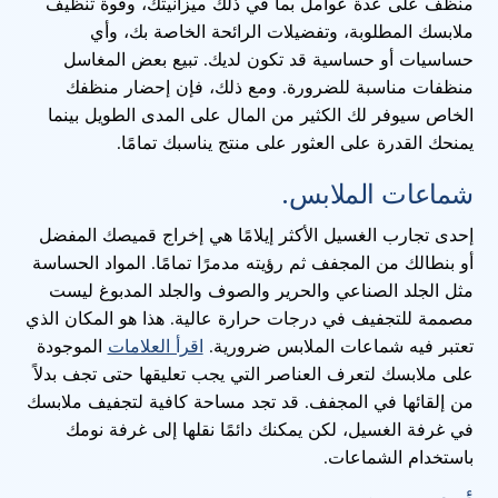
منظف على عدة عوامل بما في ذلك ميزانيتك، وقوة تنظيف
ملابسك المطلوبة، وتفضيلات الرائحة الخاصة بك، وأي
حساسيات أو حساسية قد تكون لديك. تبيع بعض المغاسل
منظفات مناسبة للضرورة. ومع ذلك، فإن إحضار منظفك
الخاص سيوفر لك الكثير من المال على المدى الطويل بينما
يمنحك القدرة على العثور على منتج يناسبك تمامًا.
شماعات الملابس.
إحدى تجارب الغسيل الأكثر إيلامًا هي إخراج قميصك المفضل
أو بنطالك من المجفف ثم رؤيته مدمرًا تمامًا. المواد الحساسة
مثل الجلد الصناعي والحرير والصوف والجلد المدبوغ ليست
مصممة للتجفيف في درجات حرارة عالية. هذا هو المكان الذي
تعتبر فيه شماعات الملابس ضرورية.
اقرأ العلامات
الموجودة
على ملابسك لتعرف العناصر التي يجب تعليقها حتى تجف بدلاً
من إلقائها في المجفف. قد تجد مساحة كافية لتجفيف ملابسك
في غرفة الغسيل، لكن يمكنك دائمًا نقلها إلى غرفة نومك
باستخدام الشماعات.