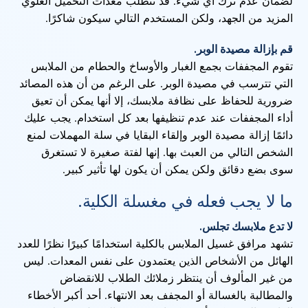
لضمان عدم ترك أي شيء. قد تتطلب معدات التحميل العلوي
المزيد من الجهد، ولكن المستخدم التالي سيكون شاكرًا.
قم بإزالة مصيدة الوبر.
تقوم المجففات بجمع الغبار والأوساخ والحطام من الملابس
التي تترسب في مصيدة الوبر. على الرغم من أن هذه المصائد
ضرورية للحفاظ على نظافة ملابسك، إلا أنها يمكن أن تعيق
أداء المجففات عند عدم تنظيفها بعد كل استخدام. يجب عليك
دائمًا إزالة مصيدة الوبر وإلقاء البقايا في سلة المهملات لمنع
الشخص التالي من العبث بها. إنها لفتة صغيرة لا تستغرق
سوى بضع دقائق ولكن يمكن أن يكون لها تأثير كبير.
ما لا يجب فعله في مغسلة الكلية.
لا تدع ملابسك تجلس.
تشهد مرافق غسيل الملابس بالكلية استخدامًا كبيرًا نظرًا للعدد
الهائل من الأشخاص الذين يعتمدون على نفس المعدات. ليس
من غير المألوف أن ينتظر زملائك الطلاب للانقضاض
والمطالبة بالغسالة أو المجفف بعد الانتهاء. أحد أكبر الأخطاء