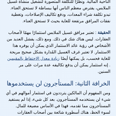
الناحية المالية. ونظرًا للتكلفة المتصورة لتشغيل منشأة غسيل
الملابس، يفترض معظم الناس أنها ببساطة لا تستحق العناء.
تبدو تكلفة شراء المعدات، ودفع تكاليف الإصلاحات، وتغطية
نفقات المرافق مرتفعة للغاية بحيث لا تستحق العناء.
الحقيقة
: تعتبر مرافق غسيل الملابس استثمارًا مهمًا لأصحاب
العقارات. ليس هناك شك في ذلك. ومع ذلك، يفشل العديد من
الأشخاص في رؤية عائد الاستثمار الذي يمكن أن يوفره هذا
الاستثمار. لا تعتبر غرف الغسيل المُدارة بشكل صحيح مربحة
للغاية فحسب، بل يمكنها أيضًا
زيادة معدل الاحتفاظ بالمقيمين
. إنه استثمار يمكن أن يدفع تكاليفه عدة مرات على مر
السنين.
الخرافة الثانية: المستأجرون لن يستخدموها
ومن المفهوم أن المالكين يترددون في استثمار أموالهم في أي
شيء لن يستخدمه المستأجرون. بعد كل شيء، إذا لم يستفيد
المستأجرون مما تقدمه، فهذا في الأساس مضيعة للمال.
لسوء الحظ، هناك أسطورة شائعة بين أصحاب العقارات