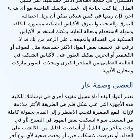
الاستمرار في حماية العناصر الأكثر حساسية. على سبيل
المثال، إذا كنت بحاجة إلى غسل ملابسك الداخلية مع أي شيء
آخر، فإن رميها في كيس شبكي يمكن أن يزيل احتمالية
التمزق والسحب والتمزق. الأكياس الشبكية ميسورة التكلفة
وسهلة الاستخدام وفعالة للغاية. يمكنك استخدام الأكياس
الشبكية في الغسالة والمجفف، على الرغم من أنك قد لا
ترغب في تجفيف بعض المواد الأكثر حساسية مثل الصوف أو
الكشمير أو الحرير. يمكنك العثور على الأكياس الشبكية في
الغالبية العظمى من المتاجر الكبرى ومحلات السوبر ماركت
ومخازن الأدوية.
العصي وصمة عار
تعتبر أعواد البقع أداة غسيل مفيدة أخرى في ترسانتك للكلية.
هذه الأجهزة التي على شكل قلم هي الطريقة الأكثر ملاءمة
لإزالة البقع الصغيرة لتجنب الاضطرار إلى القيام بحمولة كاملة
من الغسيل. سواء انسكبت بعض القهوة في الصباح (أو في
وقت متأخر من الليل)، أو أسقطت القليل من الكاتشب على
الغداء، أو تعرضت لانسكاب حبر، أو وقعت ضحية لأي نوع آخر