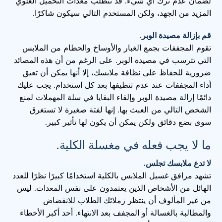
لضمان عدم ترك أي شيء. قد تتطلب معدات التحميل العلوي
المزيد من الجهد، ولكن المستخدم التالي سيكون شاكرًا.
قم بإزالة مصيدة الوبر.
تقوم المجففات بجمع الغبار والأوساخ والحطام من الملابس
التي تترسب في مصيدة الوبر. على الرغم من أن هذه المصائد
ضرورية للحفاظ على نظافة ملابسك، إلا أنها يمكن أن تعيق
أداء المجففات عند عدم تنظيفها بعد كل استخدام. يجب عليك
دائمًا إزالة مصيدة الوبر وإلقاء البقايا في سلة المهملات لمنع
الشخص التالي من العبث بها. إنها لفتة صغيرة لا تستغرق
سوى بضع دقائق ولكن يمكن أن يكون لها تأثير كبير.
ما لا يجب فعله في مغسلة الكلية.
لا تدع ملابسك تجلس.
تشهد مرافق غسيل الملابس بالكلية استخدامًا كبيرًا نظرًا للعدد
الهائل من الأشخاص الذين يعتمدون على نفس المعدات. ليس
من غير المألوف أن ينتظر زملائك الطلاب للانقضاض
والمطالبة بالغسالة أو المجفف بعد الانتهاء. أحد أكبر الأخطاء