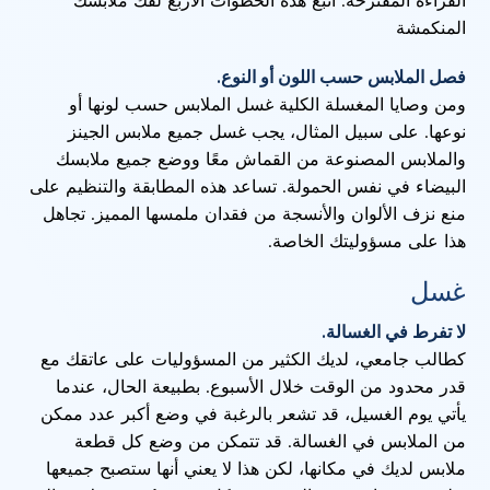
القراءة المقترحة: اتبع هذه الخطوات الأربع لفك ملابسك
المنكمشة
فصل الملابس حسب اللون أو النوع.
ومن وصايا المغسلة الكلية غسل الملابس حسب لونها أو
نوعها. على سبيل المثال، يجب غسل جميع ملابس الجينز
والملابس المصنوعة من القماش معًا ووضع جميع ملابسك
البيضاء في نفس الحمولة. تساعد هذه المطابقة والتنظيم على
منع نزف الألوان والأنسجة من فقدان ملمسها المميز. تجاهل
هذا على مسؤوليتك الخاصة.
غسل
لا تفرط في الغسالة.
كطالب جامعي، لديك الكثير من المسؤوليات على عاتقك مع
قدر محدود من الوقت خلال الأسبوع. بطبيعة الحال، عندما
يأتي يوم الغسيل، قد تشعر بالرغبة في وضع أكبر عدد ممكن
من الملابس في الغسالة. قد تتمكن من وضع كل قطعة
ملابس لديك في مكانها، لكن هذا لا يعني أنها ستصبح جميعها