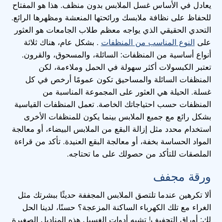
يعادل في الأساس غسل الملابس بدون منظف. هذا هو المفتاح
للحفاظ على نظافة ملابسك ورائحتها المنعشة ومظهرها الرائع.
التحدي الحقيقي الذي يواجه معظم طلاب الجامعات هو العثور
على
النوع المناسب من المنظفات
. بشكل عام، هناك ثلاثة
أنواع أساسية من المنظفات: السائلة، والمسحوق، والقرون.
تعتبر الكبسولات أكثر سهولة في الحمل وملاءمة، لكن
المنظفات السائلة والمساحيق تكون عمومًا أرخص في كل
غسلة. الحيلة هي العثور على المجموعة المناسبة من
المنظفات حسب احتياجاتك الخاصة. تعمل المنظفات القياسية
بشكل رائع مع جميع الملابس بينما يكون للمنظفات الأخرى
استخدام محدد مثل إزالة البقع من الملابس البيضاء، أو معالجة
المواد الحساسة بخفة، أو معالجة البقع العنيدة. تأكد من قراءة
الملصقات للتأكد من حصولك على ما تحتاجه.
ورقة مجفف
ألا تكرهين عندما تلتصق الملابس المجففة حديثًا ببشرتك مثل
الغراء مع تلك الكهرباء الساكنة المزعجة؟ حسنًا، لدينا الحل
لك: أوراق التجفيف! تشبه أدوات الغسيل هذه المناديل الصغيرة