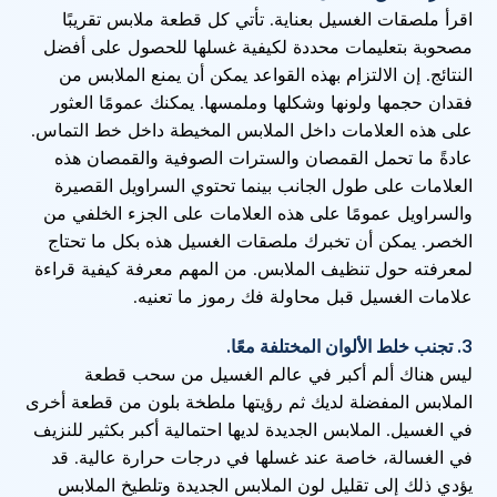
اقرأ ملصقات الغسيل بعناية. تأتي كل قطعة ملابس تقريبًا
مصحوبة بتعليمات محددة لكيفية غسلها للحصول على أفضل
النتائج. إن الالتزام بهذه القواعد يمكن أن يمنع الملابس من
فقدان حجمها ولونها وشكلها وملمسها. يمكنك عمومًا العثور
على هذه العلامات داخل الملابس المخيطة داخل خط التماس.
عادةً ما تحمل القمصان والسترات الصوفية والقمصان هذه
العلامات على طول الجانب بينما تحتوي السراويل القصيرة
والسراويل عمومًا على هذه العلامات على الجزء الخلفي من
الخصر. يمكن أن تخبرك ملصقات الغسيل هذه بكل ما تحتاج
لمعرفته حول تنظيف الملابس. من المهم معرفة كيفية قراءة
علامات الغسيل قبل محاولة فك رموز ما تعنيه.
3. تجنب خلط الألوان المختلفة معًا.
ليس هناك ألم أكبر في عالم الغسيل من سحب قطعة
الملابس المفضلة لديك ثم رؤيتها ملطخة بلون من قطعة أخرى
في الغسيل. الملابس الجديدة لديها احتمالية أكبر بكثير للنزيف
في الغسالة، خاصة عند غسلها في درجات حرارة عالية. قد
يؤدي ذلك إلى تقليل لون الملابس الجديدة وتلطيخ الملابس