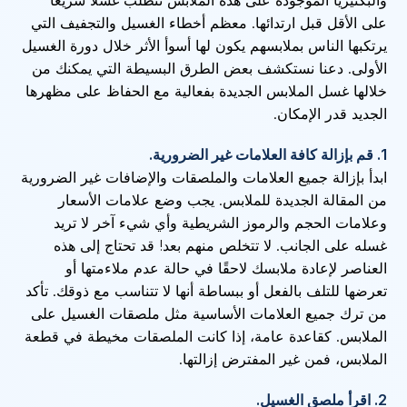
على الأقل قبل ارتدائها. معظم أخطاء الغسيل والتجفيف التي
يرتكبها الناس بملابسهم يكون لها أسوأ الأثر خلال دورة الغسيل
الأولى. دعنا نستكشف بعض الطرق البسيطة التي يمكنك من
خلالها غسل الملابس الجديدة بفعالية مع الحفاظ على مظهرها
الجديد قدر الإمكان.
1. قم بإزالة كافة العلامات غير الضرورية.
ابدأ بإزالة جميع العلامات والملصقات والإضافات غير الضرورية
من المقالة الجديدة للملابس. يجب وضع علامات الأسعار
وعلامات الحجم والرموز الشريطية وأي شيء آخر لا تريد
غسله على الجانب. لا تتخلص منهم بعد! قد تحتاج إلى هذه
العناصر لإعادة ملابسك لاحقًا في حالة عدم ملاءمتها أو
تعرضها للتلف بالفعل أو ببساطة أنها لا تتناسب مع ذوقك. تأكد
من ترك جميع العلامات الأساسية مثل ملصقات الغسيل على
الملابس. كقاعدة عامة، إذا كانت الملصقات مخيطة في قطعة
الملابس، فمن غير المفترض إزالتها.
2. اقرأ ملصق الغسيل.