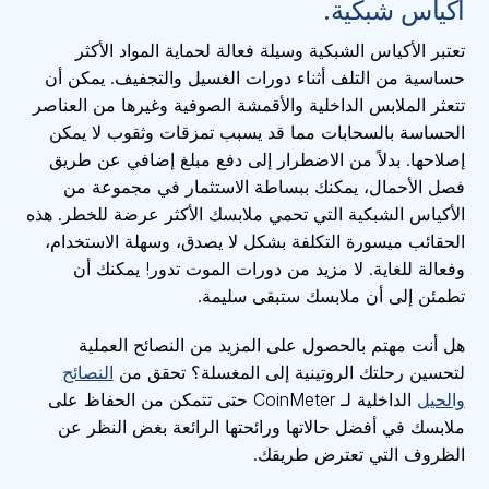
أكياس شبكية.
تعتبر الأكياس الشبكية وسيلة فعالة لحماية المواد الأكثر
حساسية من التلف أثناء دورات الغسيل والتجفيف. يمكن أن
تتعثر الملابس الداخلية والأقمشة الصوفية وغيرها من العناصر
الحساسة بالسحابات مما قد يسبب تمزقات وثقوب لا يمكن
إصلاحها. بدلاً من الاضطرار إلى دفع مبلغ إضافي عن طريق
فصل الأحمال، يمكنك ببساطة الاستثمار في مجموعة من
الأكياس الشبكية التي تحمي ملابسك الأكثر عرضة للخطر. هذه
الحقائب ميسورة التكلفة بشكل لا يصدق، وسهلة الاستخدام،
وفعالة للغاية. لا مزيد من دورات الموت تدور! يمكنك أن
تطمئن إلى أن ملابسك ستبقى سليمة.
هل أنت مهتم بالحصول على المزيد من النصائح العملية
لتحسين رحلتك الروتينية إلى المغسلة؟ تحقق من
النصائح
والحيل
الداخلية لـ CoinMeter حتى تتمكن من الحفاظ على
ملابسك في أفضل حالاتها ورائحتها الرائعة بغض النظر عن
الظروف التي تعترض طريقك.