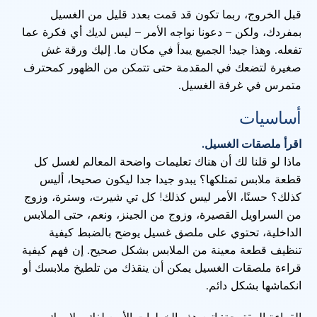
قبل الخروج، ربما تكون قد قمت بعدد قليل من الغسيل
بمفردك، ولكن – دعونا نواجه الأمر – ليس لديك أي فكرة عما
تفعله. وهذا جيد! الجميع يبدأ في مكان ما. إليك ورقة غش
صغيرة لتضعك في المقدمة حتى تتمكن من الظهور كمحترف
متمرس في غرفة الغسيل.
أساسيات
اقرأ ملصقات الغسيل.
ماذا لو قلنا لك أن هناك تعليمات واضحة المعالم لغسل كل
قطعة ملابس تمتلكها؟ يبدو جيدا جدا ليكون صحيحا، أليس
كذلك؟ حسنًا، الأمر ليس كذلك! كل تي شيرت، وسترة، وزوج
من السراويل القصيرة، وزوج من الجينز، ونعم، حتى الملابس
الداخلية، تحتوي على ملصق غسيل يوضح بالضبط كيفية
تنظيف قطعة معينة من الملابس بشكل صحيح. إن فهم كيفية
قراءة ملصقات الغسيل يمكن أن ينقذك من تلطيخ ملابسك أو
انكماشها بشكل دائم.