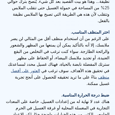
نظيفة… وهذا هو بيت القصيد بعد كل شيء. يُنصح بترك حوالي
25% من المساحة في حمولة الغسيل حتى تتقلب الملابس
وتتقلب لأن هذه هي الطريقة التي تصبح بها الملابس نظيفة
بالفعل.
اختر المنظف المناسب.
على الرغم من أن استخدام منظف أقل من المثالي لن يضر
ملابسك، إلا أنه بالتأكيد يمكن أن يمنعها من المظهر والشعور
والرائحة الطازجة. سواء كنت ترغب في التخلص من البقع
العنيدة، أو تجديد ملابسك البيضاء، أو الحفاظ على مظهر
سترتك المفضلة نابضة بالحياة، فهناك غسيل محدد لمساعدتك
في تحقيق هذه الأهداف. سوف ترغب في
العثور على أفضل
منظف
بناءً على ما تريد تحقيقه للحصول على أنجح تجربة
غسيل ممكنة.
ضبط درجة الحرارة المناسبة.
هناك عدد لا نهاية له من إعدادات الغسيل، خاصة على المعدات
التجارية في المغسلة المحلية أو غرفة الغسيل في الحرم
الجامعي. الكثير من هذه الخيارات واضحة جدًا، لكن الإعداد