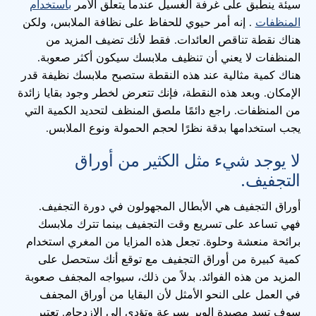
سيئة ينطبق على غرفة الغسيل عندما يتعلق الأمر
باستخدام
المنظفات
. إنه أمر حيوي للحفاظ على نظافة الملابس، ولكن
هناك نقطة تناقص العائدات. فقط لأنك تضيف المزيد من
المنظفات لا يعني أن تنظيف ملابسك سيكون أكثر صعوبة.
هناك كمية مثالية عند هذه النقطة ستصبح ملابسك نظيفة قدر
الإمكان. وبعد هذه النقطة، فإنك تتعرض لخطر وجود بقايا زائدة
من المنظفات. راجع دائمًا ملصق المنظف لتحديد الكمية التي
يجب استخدامها بدقة نظرًا لحجم الحمولة ونوع الملابس.
لا يوجد شيء مثل الكثير من أوراق
التجفيف.
أوراق التجفيف هي الأبطال المجهولون في دورة التجفيف.
فهي تساعد على تسريع وقت التجفيف بينما تترك ملابسك
برائحة منعشة وحلوة. تجعل هذه المزايا من المغري استخدام
كمية كبيرة من أوراق التجفيف مع توقع أنك ستحصل على
المزيد من هذه الفوائد. بدلاً من ذلك، سيواجه المجفف صعوبة
في العمل على النحو الأمثل لأن البقايا من أوراق المجفف
سوف تسد مصيدة الوبر بسرعة وتؤدي إلى الازدحام. تعتبر