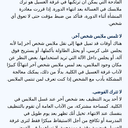
الفادحة التي يمكن أن ترتكبها في غرفة الغسيل هو ترك
ملابسك في الغسالة بعد انتهاء الدورة. إذا قررت مغادرة
المنشأة أثناء الدورة، فتأكد من ضبط مؤقت حتى لا تعوق أي
شخص.
لا تلمس ملابس شخص آخر.
هناك أوقات قد تميل فيها إلى نقل ملابس شخص آخر إما لأنه
يجلس على كرسي، أو يحتل الطاولة بأكملها، أو يستريح فوق
آلة، أو يجلس داخل الآلة التي تريد استخدامها. بغض النظر عن
مكان وجود الملابس، يعد لمس ملابس شخص آخر انتهاكًا كبيرًا
لآداب غرفة الغسيل في الكلية. بدلًا من ذلك، يمكنك معالجة
المشكلة بأدب مع الشخص إذا كنت تعرف لمن تنتمي الملابس.
لا تترك الفوضى.
لا أحد يريد التنظيف بعد شخص آخر عند غسل الملابس في
الكلية. كمساحة مشتركة، من الآداب العامة أن تقوم بالتنظيف
بنفسك عند الانتهاء. تخيل أنك تظهر بعد يوم طويل في
المدرسة أو تكافح من أجل الاستيقاظ مبكرًا فقط لترى غرفة
الغسيل فوضوية وقذرة ومزدحمة. لا تساهموا في الفوضى.