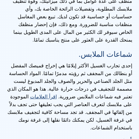
منظف على عدة عوامل بما في ذلك ميزانيتك، وقوة تنظيف
ملابسك المطلوبة، وتفضيلات الرائحة الخاصة بك، وأي
حساسيات أو حساسية قد تكون لديك. تبيع بعض المغاسل
منظفات مناسبة للضرورة. ومع ذلك، فإن إحضار منظفك
الخاص سيوفر لك الكثير من المال على المدى الطويل بينما
يمنحك القدرة على العثور على منتج يناسبك تمامًا.
شماعات الملابس.
إحدى تجارب الغسيل الأكثر إيلامًا هي إخراج قميصك المفضل
أو بنطالك من المجفف ثم رؤيته مدمرًا تمامًا. المواد الحساسة
مثل الجلد الصناعي والحرير والصوف والجلد المدبوغ ليست
مصممة للتجفيف في درجات حرارة عالية. هذا هو المكان الذي
تعتبر فيه شماعات الملابس ضرورية.
اقرأ العلامات
الموجودة
على ملابسك لتعرف العناصر التي يجب تعليقها حتى تجف بدلاً
من إلقائها في المجفف. قد تجد مساحة كافية لتجفيف ملابسك
في غرفة الغسيل، لكن يمكنك دائمًا نقلها إلى غرفة نومك
باستخدام الشماعات.