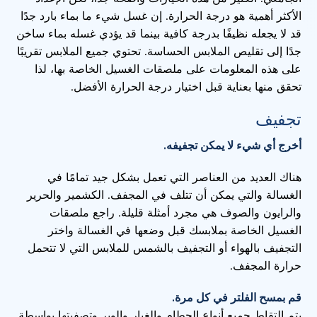
الأكثر أهمية هو درجة الحرارة. إن غسل شيء ما بماء بارد جدًا
قد لا يجعله نظيفًا بدرجة كافية بينما قد يؤدي غسله بماء ساخن
جدًا إلى تقليص الملابس الحساسة. تحتوي جميع الملابس تقريبًا
على هذه المعلومات على ملصقات الغسيل الخاصة بها، لذا
تحقق منها بعناية قبل اختيار درجة الحرارة الأفضل.
تجفيف
أخرج أي شيء لا يمكن تجفيفه.
هناك العديد من العناصر التي تعمل بشكل جيد تمامًا في
الغسالة والتي يمكن أن تتلف في المجفف. الكشمير والحرير
والرايون والصوف هي مجرد أمثلة قليلة. راجع ملصقات
الغسيل الخاصة بملابسك قبل وضعها في الغسالة واختر
التجفيف بالهواء أو التجفيف بالشمس للملابس التي لا تتحمل
حرارة المجفف.
قم بمسح الفلتر في كل مرة.
يتم التقاط جميع أنواع الحطام والغبار والوبر وتصفيتها بواسطة