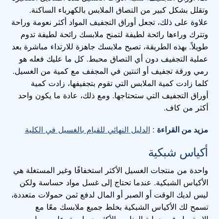
وتقلل بشكل كبير من التصاق الملابس بالكهرباء الساكنة.
علاوة على ذلك، تجعل أوراق التجفيف المواد أكثر نعومة وراحة
وتترك وراءها رائحة لطيفة لتمنح ملابسك رائحة لطيفة تدوم
طويلاً. بهذه الطريقة، تصبح ملابسك جاهزة للارتداء مباشرة بعد
عملية التجفيف دون أي التصاق محبط. كل ما عليك فعله هو
رمي ورقة تجفيف أو اثنتين في المجفف مع كمية من الغسيل.
كلما زادت كمية الملابس التي تقوم بتجفيفها، زادت كمية
أوراق التجفيف التي ستحتاجها. ومع ذلك، عادة ما يكون واحد
أكثر من كاف.
مزيد من القراءة
:
الدليل النهائي للقيام بالغسيل في الكلية
أكياس شبكية
واحدة من منتجات الغسيل الأكثر استخفافًا وغير المستغلة هي
الأكياس الشبكية. عندما تحتاج إلى غسل مواد حساسة ولكن
ليس لديك الوقت أو الصبر أو المال لدفع ثمن حمولات متعددة،
تسمح لك الأكياس الشبكية بخلط جميع ملابسك معًا مع