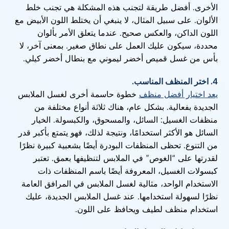
الأخرى. أفضل طريقة لتجنب هذه المشكلة هي تجنب خلط
الألوان. على سبيل المثال، لا ينبغي أن يختلط اللون الأبيض مع
اللون الداكن، والعكس صحيح. عندما يتعلق الأمر بألوان
محددة، سيكون عليك العمل على نطاق صغير. بمعنى آخر، لا
بأس من غسل قميص أخضر ليموني مع بنطال أخضر كيلي.
4. اختر المنظف المناسب.
يعد اختيار أفضل منظف
خطوة حاسمة أخرى لغسل الملابس
الجديدة بفعالية. بشكل عام، هناك ثلاثة أنواع مختلفة من
منظفات الغسيل: السائل، والمسحوق، والكبسولة. الخيار
السائل هو الأكثر استخدامًا، ونتيجة لذلك، فهو يتمتع بأكبر قدر
من التنوع. تحظى المنظفات البودرة أيضًا بشعبية كبيرة نظرًا
لقدرتها على “الغوص” في الملابس لتنظيفها بعمق. تعتبر
كبسولات الغسيل، المعروفة أيضًا باسم المنظفات ذات
الاستخدام الواحد، مثالية لغسل الملابس في المرافق العامة
نظرًا لسهولة استخدامها. عند غسل الملابس الجديدة، عليك
استخدام منظف لطيف ويحافظ على اللون.