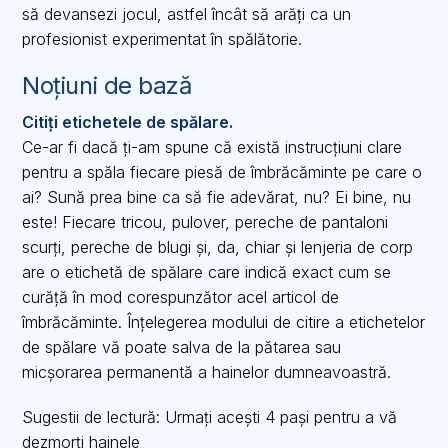
să devansezi jocul, astfel încât să arăți ca un
profesionist experimentat în spălătorie.
Noțiuni de bază
Citiți etichetele de spălare.
Ce-ar fi dacă ți-am spune că există instrucțiuni clare
pentru a spăla fiecare piesă de îmbrăcăminte pe care o
ai? Sună prea bine ca să fie adevărat, nu? Ei bine, nu
este! Fiecare tricou, pulover, pereche de pantaloni
scurți, pereche de blugi și, da, chiar și lenjeria de corp
are o etichetă de spălare care indică exact cum se
curăță în mod corespunzător acel articol de
îmbrăcăminte. Înțelegerea modului de citire a etichetelor
de spălare vă poate salva de la pătarea sau
micșorarea permanentă a hainelor dumneavoastră.
Sugestii de lectură: Urmați acești 4 pași pentru a vă
dezmorți hainele