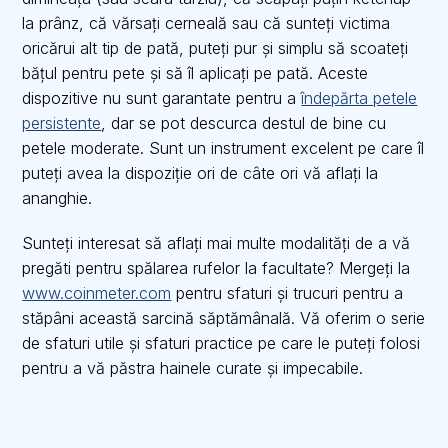
la prânz, că vărsați cerneală sau că sunteți victima
oricărui alt tip de pată, puteți pur și simplu să scoateți
bățul pentru pete și să îl aplicați pe pată. Aceste
dispozitive nu sunt garantate pentru a
îndepărta petele
persistente
, dar se pot descurca destul de bine cu
petele moderate. Sunt un instrument excelent pe care îl
puteți avea la dispoziție ori de câte ori vă aflați la
ananghie.
Sunteți interesat să aflați mai multe modalități de a vă
pregăti pentru spălarea rufelor la facultate? Mergeți la
www.coinmeter.com
pentru sfaturi și trucuri pentru a
stăpâni această sarcină săptămânală. Vă oferim o serie
de sfaturi utile și sfaturi practice pe care le puteți folosi
pentru a vă păstra hainele curate și impecabile.