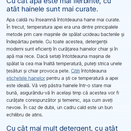
Cu cât apa este mai fierbinte, cu
atât hainele sunt mai curate.
Apa caldă nu înseamnă întotdeauna haine mai curate.
În trecut, temperatura apei era una dintre principalele
metode prin care mașinile de spălat ucideau bacteriile și
îndepărtau petele. Cu toate acestea, detergenții
moderni sunt eficienți în curățarea hainelor chiar și în
apă mai rece. Dacă setați întotdeauna mașina de
spălat la cea mai înaltă temperatură, puteți strica unele
țesături și chiar provoca pete.
Citiți
întotdeauna
etichetele hainelor
pentru a ști ce temperatură a apei
este ideală. Vă veți păstra hainele într-o stare mai
bună, asigurându-vă în același timp că acestea vor fi
curățate corespunzător și temeinic, așa cum aveți
nevoie. În caz de dubii, un cadru cald este un bun
echilibru de atins.
Cu cât mai mult detergent, cu atât