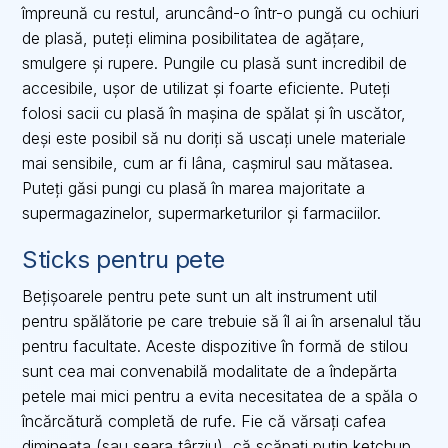
împreună cu restul, aruncând-o într-o pungă cu ochiuri
de plasă, puteți elimina posibilitatea de agățare,
smulgere și rupere. Pungile cu plasă sunt incredibil de
accesibile, ușor de utilizat și foarte eficiente. Puteți
folosi sacii cu plasă în mașina de spălat și în uscător,
deși este posibil să nu doriți să uscați unele materiale
mai sensibile, cum ar fi lâna, cașmirul sau mătasea.
Puteți găsi pungi cu plasă în marea majoritate a
supermagazinelor, supermarketurilor și farmaciilor.
Sticks pentru pete
Bețișoarele pentru pete sunt un alt instrument util
pentru spălătorie pe care trebuie să îl ai în arsenalul tău
pentru facultate. Aceste dispozitive în formă de stilou
sunt cea mai convenabilă modalitate de a îndepărta
petele mai mici pentru a evita necesitatea de a spăla o
încărcătură completă de rufe. Fie că vărsați cafea
dimineața (sau seara târziu), că scăpați puțin ketchup