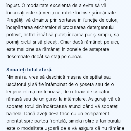
îngust. O modalitate excelentă de a evita să vă
încurcați este să veniți cu rufele închise și încărcate.
Pregătiți-vă dinainte prin sortarea în funcție de culori,
îndepărtarea etichetelor și procurarea detergentului
potrivit, astfel încât să puteți încărca pur și simplu, să
porniți ciclul și să plecați. Chiar dacă rămâneți pe aici,
este mai bine să rămâneți în zonele de așteptare
desemnate decât să stați pe culoar.
Scoateți totul afară.
Nimeni nu vrea să deschidă mașina de spălat sau
uscătorul și să fie întâmpinat de o șosetă sau de o
lenjerie intimă misterioasă, de o foaie de uscător
rămasă sau de un gunoi la întâmplare. Asigurați-vă că
scoateți totul din încărcătură atunci când vă scoateți
hainele. Dacă aveți de-a face cu un echipament
orientat spre partea frontală, simpla rotire a tamburului
este o modalitate ușoară de a vă asigura că nu rămâne