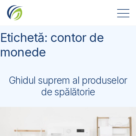
Skip
to
content
Etichetă:
contor de
monede
Ghidul suprem al produselor
de spălătorie