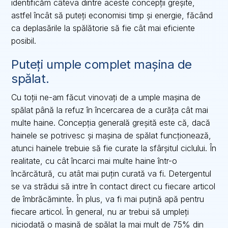
identificăm câteva dintre aceste concepții greșite,
astfel încât să puteți economisi timp și energie, făcând
ca deplasările la spălătorie să fie cât mai eficiente
posibil.
Puteți umple complet mașina de
spălat.
Cu toții ne-am făcut vinovați de a umple mașina de
spălat până la refuz în încercarea de a curăța cât mai
multe haine. Concepția generală greșită este că, dacă
hainele se potrivesc și mașina de spălat funcționează,
atunci hainele trebuie să fie curate la sfârșitul ciclului. În
realitate, cu cât încarci mai multe haine într-o
încărcătură, cu atât mai puțin curată va fi. Detergentul
se va strădui să intre în contact direct cu fiecare articol
de îmbrăcăminte. În plus, va fi mai puțină apă pentru
fiecare articol. În general, nu ar trebui să umpleți
niciodată o mașină de spălat la mai mult de 75% din