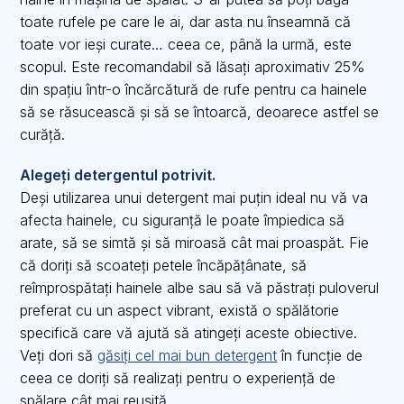
toate rufele pe care le ai, dar asta nu înseamnă că
toate vor ieși curate… ceea ce, până la urmă, este
scopul. Este recomandabil să lăsați aproximativ 25%
din spațiu într-o încărcătură de rufe pentru ca hainele
să se răsucească și să se întoarcă, deoarece astfel se
curăță.
Alegeți detergentul potrivit.
Deși utilizarea unui detergent mai puțin ideal nu vă va
afecta hainele, cu siguranță le poate împiedica să
arate, să se simtă și să miroasă cât mai proaspăt. Fie
că doriți să scoateți petele încăpățânate, să
reîmprospătați hainele albe sau să vă păstrați puloverul
preferat cu un aspect vibrant, există o spălătorie
specifică care vă ajută să atingeți aceste obiective.
Veți dori să
găsiți cel mai bun detergent
în funcție de
ceea ce doriți să realizați pentru o experiență de
spălare cât mai reușită.