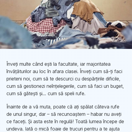
Înveți multe când ești la facultate, iar majoritatea
învățăturilor au loc în afara clasei. Înveți cum să-ți faci
prieteni noi, cum să te descurci cu despărțirile dificile,
cum să gestionezi neînțelegerile, cum să faci un buget,
cum să gătești și… cum să speli rufe.
Înainte de a vă muta, poate că ați spălat câteva rufe
de unul singur, dar – să recunoaștem – habar nu aveți
ce faceți. Și asta este în regulă! Toată lumea începe de
undeva. Iată o mică foaie de trucuri pentru a te ajuta