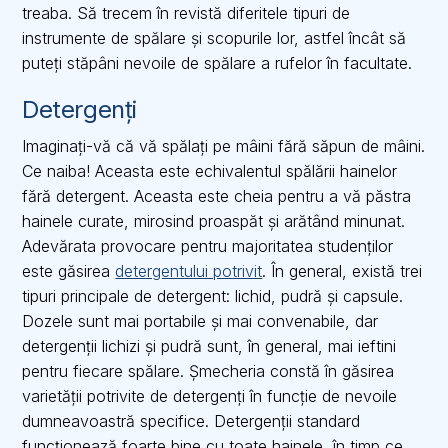
treaba. Să trecem în revistă diferitele tipuri de
instrumente de spălare și scopurile lor, astfel încât să
puteți stăpâni nevoile de spălare a rufelor în facultate.
Detergenți
Imaginați-vă că vă spălați pe mâini fără săpun de mâini.
Ce naiba! Aceasta este echivalentul spălării hainelor
fără detergent. Aceasta este cheia pentru a vă păstra
hainele curate, mirosind proaspăt și arătând minunat.
Adevărata provocare pentru majoritatea studenților
este găsirea
detergentului potrivit
. În general, există trei
tipuri principale de detergent: lichid, pudră și capsule.
Dozele sunt mai portabile și mai convenabile, dar
detergenții lichizi și pudră sunt, în general, mai ieftini
pentru fiecare spălare. Șmecheria constă în găsirea
varietății potrivite de detergenți în funcție de nevoile
dumneavoastră specifice. Detergenții standard
funcționează foarte bine cu toate hainele, în timp ce