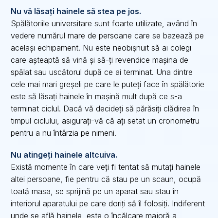
Nu vă lăsați hainele să stea pe jos.
Spălătoriile universitare sunt foarte utilizate, având în
vedere numărul mare de persoane care se bazează pe
același echipament. Nu este neobișnuit să ai colegi
care așteaptă să vină și să-ți revendice mașina de
spălat sau uscătorul după ce ai terminat. Una dintre
cele mai mari greșeli pe care le puteți face în spălătorie
este să lăsați hainele în mașină mult după ce s-a
terminat ciclul. Dacă vă decideți să părăsiți clădirea în
timpul ciclului, asigurați-vă că ați setat un cronometru
pentru a nu întârzia pe nimeni.
Nu atingeți hainele altcuiva.
Există momente în care veți fi tentat să mutați hainele
altei persoane, fie pentru că stau pe un scaun, ocupă
toată masa, se sprijină pe un aparat sau stau în
interiorul aparatului pe care doriți să îl folosiți. Indiferent
unde se află hainele, este o încălcare majoră a