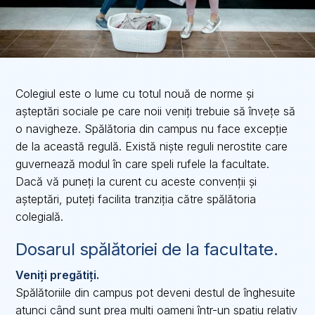
Colegiul este o lume cu totul nouă de norme și
așteptări sociale pe care noii veniți trebuie să învețe să
o navigheze. Spălătoria din campus nu face excepție
de la această regulă. Există niște reguli nerostite care
guvernează modul în care speli rufele la facultate.
Dacă vă puneți la curent cu aceste convenții și
așteptări, puteți facilita tranziția către spălătoria
colegială.
Dosarul spălătoriei de la facultate.
Veniți pregătiți.
Spălătoriile din campus pot deveni destul de înghesuite
atunci când sunt prea mulți oameni într-un spațiu relativ