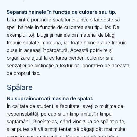
Separați hainele în funcție de culoare sau tip.
Una dintre poruncile spălătoriei universitare este să
speli hainele în funcție de culoarea sau tipul lor. De
exemplu, toți blugii și hainele din material de blugi
trebuie spălate împreună, iar toate hainele albe trebuie
puse în aceeași încărcătură. Această potrivire și
organizare ajută la evitarea pierderii culorilor și a
senzației de distincție a texturilor. Ignorați-o pe aceasta
pe propriul risc.
Spălare
Nu supraîncărcați mașina de spălat.
În calitate de student la facultate, aveți o mulțime de
responsabilități pe cap și un timp limitat în timpul
săptămânii. Bineînțeles, când vine ziua de spălat rufe,
s-ar putea să vă simțiți tentați să băgați cât mai multe
haine în mașina de spălat. S-ar putea să poți băga