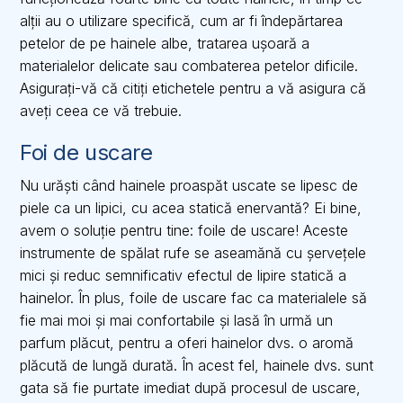
alții au o utilizare specifică, cum ar fi îndepărtarea
petelor de pe hainele albe, tratarea ușoară a
materialelor delicate sau combaterea petelor dificile.
Asigurați-vă că citiți etichetele pentru a vă asigura că
aveți ceea ce vă trebuie.
Foi de uscare
Nu urăști când hainele proaspăt uscate se lipesc de
piele ca un lipici, cu acea statică enervantă? Ei bine,
avem o soluție pentru tine: foile de uscare! Aceste
instrumente de spălat rufe se aseamănă cu șervețele
mici și reduc semnificativ efectul de lipire statică a
hainelor. În plus, foile de uscare fac ca materialele să
fie mai moi și mai confortabile și lasă în urmă un
parfum plăcut, pentru a oferi hainelor dvs. o aromă
plăcută de lungă durată. În acest fel, hainele dvs. sunt
gata să fie purtate imediat după procesul de uscare,