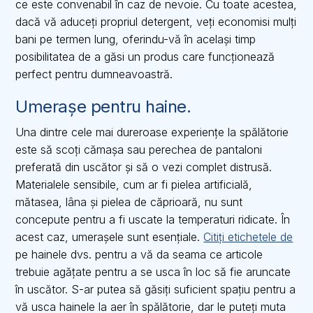
ce este convenabil în caz de nevoie. Cu toate acestea,
dacă vă aduceți propriul detergent, veți economisi mulți
bani pe termen lung, oferindu-vă în același timp
posibilitatea de a găsi un produs care funcționează
perfect pentru dumneavoastră.
Umerașe pentru haine.
Una dintre cele mai dureroase experiențe la spălătorie
este să scoți cămașa sau perechea de pantaloni
preferată din uscător și să o vezi complet distrusă.
Materialele sensibile, cum ar fi pielea artificială,
mătasea, lâna și pielea de căprioară, nu sunt
concepute pentru a fi uscate la temperaturi ridicate. În
acest caz, umerașele sunt esențiale.
Citiți etichetele de
pe hainele dvs. pentru a vă da seama ce articole
trebuie agățate pentru a se usca în loc să fie aruncate
în uscător. S-ar putea să găsiți suficient spațiu pentru a
vă usca hainele la aer în spălătorie, dar le puteți muta