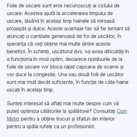
Foile de uscare sunt eroii necunoscuți ai ciclului de
uscare. Acestea ajută la accelerarea timpului de
uscare, lăsând în același timp hainele să miroasă
proaspăt și dulce. Aceste avantaje fac să fie tentant să
aruncați o cantitate generoasă de foi de uscător, în
speranța că veți obține mai multe dintre aceste
beneficii. În schimb, uscătorul dvs. va avea dificultăți în
a funcționa în mod optim, deoarece reziduurile de la
foile de uscare vor bloca rapid capcana de scame și
vor duce la congestie. Una sau două folii de uscător
sunt mai mult decât suficiente, în funcție de câte haine
uscați în același timp.
Sunteți interesat să aflați mai multe despre cum vă
puteți optimiza călătoriile la spălătorie? Consultați
Coin
Meter
pentru a obține trucuri și sfaturi din interior
pentru a spăla rufele ca un profesionist.