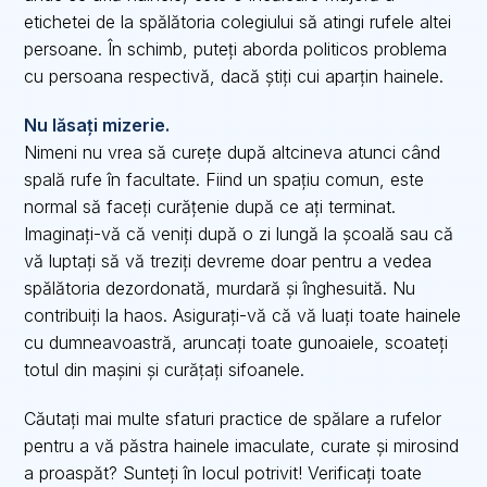
etichetei de la spălătoria colegiului să atingi rufele altei
persoane. În schimb, puteți aborda politicos problema
cu persoana respectivă, dacă știți cui aparțin hainele.
Nu lăsați mizerie.
Nimeni nu vrea să curețe după altcineva atunci când
spală rufe în facultate. Fiind un spațiu comun, este
normal să faceți curățenie după ce ați terminat.
Imaginați-vă că veniți după o zi lungă la școală sau că
vă luptați să vă treziți devreme doar pentru a vedea
spălătoria dezordonată, murdară și înghesuită. Nu
contribuiți la haos. Asigurați-vă că vă luați toate hainele
cu dumneavoastră, aruncați toate gunoaiele, scoateți
totul din mașini și curățați sifoanele.
Căutați mai multe sfaturi practice de spălare a rufelor
pentru a vă păstra hainele imaculate, curate și mirosind
a proaspăt? Sunteți în locul potrivit! Verificați toate