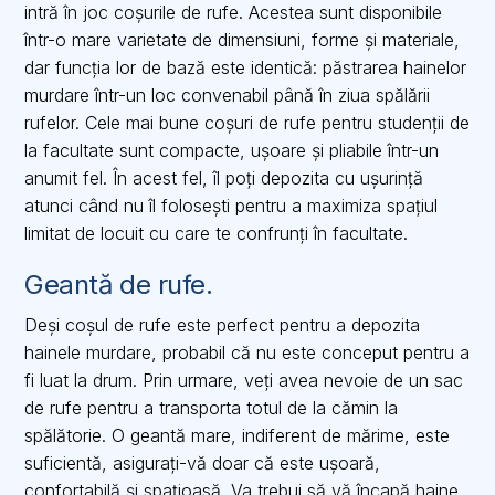
intră în joc coșurile de rufe. Acestea sunt disponibile
într-o mare varietate de dimensiuni, forme și materiale,
dar funcția lor de bază este identică: păstrarea hainelor
murdare într-un loc convenabil până în ziua spălării
rufelor. Cele mai bune coșuri de rufe pentru studenții de
la facultate sunt compacte, ușoare și pliabile într-un
anumit fel. În acest fel, îl poți depozita cu ușurință
atunci când nu îl folosești pentru a maximiza spațiul
limitat de locuit cu care te confrunți în facultate.
Geantă de rufe.
Deși coșul de rufe este perfect pentru a depozita
hainele murdare, probabil că nu este conceput pentru a
fi luat la drum. Prin urmare, veți avea nevoie de un sac
de rufe pentru a transporta totul de la cămin la
spălătorie. O geantă mare, indiferent de mărime, este
suficientă, asigurați-vă doar că este ușoară,
confortabilă și spațioasă. Va trebui să vă încapă haine