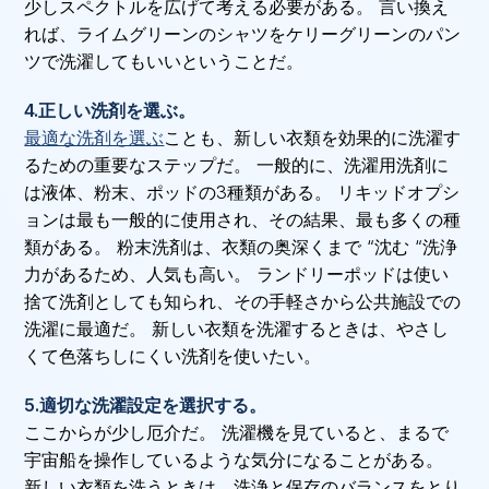
少しスペクトルを広げて考える必要がある。 言い換え
れば、ライムグリーンのシャツをケリーグリーンのパン
ツで洗濯してもいいということだ。
4.正しい洗剤を選ぶ。
最適な洗剤を選ぶ
ことも、新しい衣類を効果的に洗濯す
るための重要なステップだ。 一般的に、洗濯用洗剤に
は液体、粉末、ポッドの3種類がある。 リキッドオプシ
ョンは最も一般的に使用され、その結果、最も多くの種
類がある。 粉末洗剤は、衣類の奥深くまで “沈む “洗浄
力があるため、人気も高い。 ランドリーポッドは使い
捨て洗剤としても知られ、その手軽さから公共施設での
洗濯に最適だ。 新しい衣類を洗濯するときは、やさし
くて色落ちしにくい洗剤を使いたい。
5.適切な洗濯設定を選択する。
ここからが少し厄介だ。 洗濯機を見ていると、まるで
宇宙船を操作しているような気分になることがある。
新しい衣類を洗うときは、洗浄と保存のバランスをとり