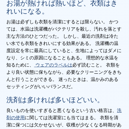
お湯が熱ければ熱いほど、衣類はき
れいになる。
お湯は必ずしも衣類を清潔にするとは限らない。 かつ
ては、水温は洗濯機がバクテリアを殺し、汚れを落とす
主な方法のひとつだった。 しかし、最近の洗剤は冷た
い水でも衣類をきれいにする効果がある。 洗濯機の温
度設定を常に最高にしていると、生地によってはダメに
なり、シミの原因になることもある。 理想的な水温を
知るために、
ウェアのラベルは
必ず読むこと。 衣類を
より良い状態に保ちながら、必要なクリーニングをきち
んと行うことができる。 迷ったときは、温かみのある
セッティングがいいバランスだ。
洗剤は多ければ多いほどいい。
良いものを使いすぎると悪くなるという古い格言は、
洗
剤の使用
に関しては洗濯室にも当てはまる。 衣類を清
潔に保つには欠かせないが、収穫が少なくなる時期があ