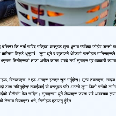
्ध देखिन्छ कि नयाँ खरिद गरिएका वस्तुहरू लुगा धुनमा फ्याँक्दा फोहोर जस्त
मा कम्तिमा छिट्टै धुनुपर्छ। लुगा धुने र सुकाउने धेरैजसो गल्तीहरू मानिसहर
व भएसम्म तिनीहरूको ताजा अपील कायम राख्दै नयाँ लुगाहरू प्रभावकारी रूपमा
ू, स्टिकरहरू, र एड-अनहरू हटाएर सुरु गर्नुहोस्। मूल्य ट्यागहरू, साइज मा
अझै टाढा नदिनुहोस्! तपाईलाई यी वस्तुहरू पछि आफ्नो लुगा फिर्ता गर्नको ल
 तपाईंको शैलीसँग मेल खाँदैन। लुगाहरूमा धुने लेबलहरू जस्ता सबै आवश्यक ट्य
ो लेखमा सिलाइन्छ भने, तिनीहरू हटाउनु हुँदैन।