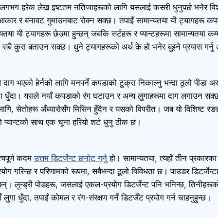
को लगभग हरेक लेख इष्टतम नतिजाहरूको लागि यसलाई कसरी धुनुपर्छ भनेर वि
आकार र बनावट गुमाउनबाट रोक्न सक्छ। तपाइँ सामान्यतया यी ट्यागहरू क
ान्यतया यी ट्यागहरू छेउमा हुन्छन् जबकि सर्टहरू र प्यान्टहरूमा सामान्यतया क
बै कुरा बताउन सक्छ। धुने ट्यागहरूको अर्थ के हो भनेर बुझ्ने प्रयास गर्नु अ
गले दाग भएको हेर्नको लागि मनपर्ने कपडाको टुक्रा निकाल्नु भन्दा ठूलो पीडा अर
रममा धुँदा। यसले नयाँ कपडाको रंग घटाउन र अन्य लुगाहरूमा दाग लगाउन सक्
, सेतोहरू अँध्यारोसँग मिसिन हुँदैन र यसको विपरीत। जब यो विशिष्ट रङह
यो प्यान्टको साथ एक चूना हरियो शर्ट धुनु ठीक छ।
त्वपूर्ण कदम
उत्तम डिटर्जेन्ट छनोट गर्नु
हो। सामान्यतया, त्यहाँ तीन प्रकारका 
रयोग गरिन्छ र परिणामको रूपमा, सबैभन्दा ठूलो विविधता छ। पाउडर डिटर्जेन्
 छन्। लुन्ड्री पोडहरू, जसलाई एकल-प्रयोग डिटर्जेन्ट पनि भनिन्छ, तिनीह
गा धुँदा, तपाईं कोमल र रंग-संरक्षण गर्ने डिटर्जेंट प्रयोग गर्न चाहनुहुन्छ।