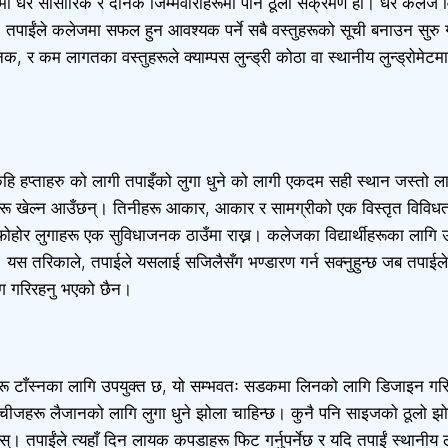
धेरै सांसारिक र दैनिक जिम्मेवारीहरूमा पनि ठूलो संक्रमण हो। धेरै कलेज व
। तपाईंले कलेजमा सफल हुन आवश्यक पर्ने सबै वस्तुहरूको सूची बनाउन सुरु
, र कम लागतका वस्तुहरूले क्याम्पस लुन्ड्री कोठा वा स्थानीय लुन्ड्रोमेटम
ि हप्ताहरु को लागी तपाइँको लुगा धुने को लागी एकदम सही स्थान जस्तो लाग
करीहरू खेल्न आउँछन्। तिनीहरू आकार, आकार र सामग्रीको एक विस्तृत विविध
होर लुगाहरू एक सुविधाजनक ठाउँमा राख्न। कलेजका विद्यार्थीहरूका लागि उत्त
छन्। यस तरिकाले, तपाईले यसलाई सजिलैसँग भण्डारण गर्न सक्नुहुन्छ जब तपा
ग गरिरहनु भएको छैन।
हरू टाँस्नका लागि उपयुक्त छ, यो सम्भवतः सडकमा लिनको लागि डिजाइन ग
 चीजहरू लैजानको लागि लुगा धुने झोला चाहिन्छ। कुनै पनि साइजको ठूलो झोला
। तपाईंले त्यहाँ दिन लायक कपडाहरू फिट गर्नुपर्नेछ र यदि तपाईं स्थानीय लन्