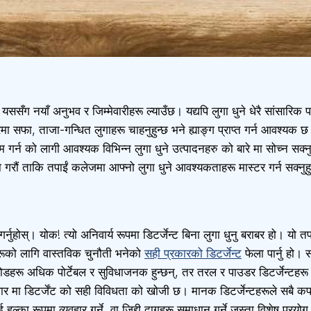
ग नयाँ अनुभव र जिम्मेवारीहरू ल्याउँछ। यद्यपि लुगा धुने धेरै सांसारिक परि
मा सफा, ताजा-गन्धित लुगाहरू चाहनुहुन्छ भने ह्याङ्ग प्राप्त गर्न आवश्यक 
 काम गर्न को लागी आवश्यक विभिन्न लुगा धुने उत्पादनहरु को बारे मा सोच्न सक्न
 गरौं ताकि तपाईं कलेजमा आफ्नो लुगा धुने आवश्यकताहरू मास्टर गर्न सक्नुह
्नुहोस्। योक! त्यो अनिवार्य रूपमा डिटर्जेन्ट बिना लुगा धुनु बराबर हो। यो तप
ीहरूको लागि वास्तविक चुनौती भनेको
सही प्रकारको डिटर्जेन्ट
फेला पार्नु हो। 
ोडहरू अधिक पोर्टेबल र सुविधाजनक हुन्छन्, तर तरल र पाउडर डिटर्जेन्टहरू 
 मा डिटर्जेंट को सही विविधता को खोजी छ। मानक डिटर्जेन्टहरूले सबै कप
ल्का रूपमा व्यवहार गर्ने, वा जिद्दी दागहरू समाधान गर्ने जस्ता विशेष प्रयो