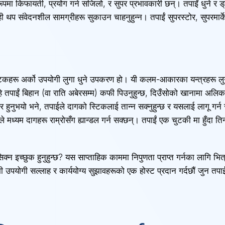
 किफायती, प्रयोग गर्न सजिलो, र सुपर प्रभावकारी छन्। तपाईं धुने र ड्रा
केही थप संवेदनशील सामग्रीहरू सुकाउन चाहनुहुन्न। तपाईं सुपरस्टोर, सुपर
िकहरू अर्को उपयोगी लुगा धुने उपकरण हो। यी कलम-आकारका यन्त्रहरू लुगा ध
 तपाईं बिहान (वा राति अबेरसम्म) कफी पिउनुहुन्छ, दिउँसोको खानामा अलिकत
ार हुनुभयो भने, तपाईले दागको स्टिकलाई तान्न सक्नुहुन्छ र यसलाई लागू गर्न 
हरूले मध्यम दागहरू राम्रोसँग ह्यान्डल गर्न सक्छन्। तपाईं एक चुटकी मा हु
िक्न इच्छुक हुनुहुन्छ? यस साप्ताहिक काममा निपुणता प्राप्त गर्नका लागि भित
 उपयोगी सल्लाह र कार्ययोग्य सुझावहरूको एक होस्ट प्रदान गर्दछौं जुन तपाईंल