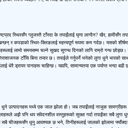
ष्टप्रद स्थिरसँग ग्लुजस्तै टाँस्दा के तपाईंलाई घृणा लाग्दैन? खैर, हामीसँग 
िन्छन् र कपडाको स्थिर-क्लिङलाई महत्त्वपूर्ण रूपमा कम गर्दछ। यसको शीर्षम
ूलाई लामो समयसम्म चल्ने सुखद सुगन्ध दिनको लागि राम्रो गन्ध छोड्छ। 
निराशाजनक टाँसि बिना तयार छ। तपाईले गर्नुपर्ने भनेको लुगा धुने भारको साथ 
लाई धेरै ड्रायर पानाहरू चाहिन्छ। यद्यपि, सामान्यतया एक पर्याप्त भन्दा बढी
गा धुने उत्पादनहरू मध्ये एक जाल झोला हो। जब तपाईंलाई नाजुक सामग्रीहरू
झोलाहरूले अझै पनि थप संवेदनशील वस्तुहरूको सुरक्षा गर्दा तपाईंका सबै लुगा 
सबै चीजहरूसँग धुनु आवश्यक छ भने, तिनीहरूलाई जालको झोलामा फ्याँक्दा स्न