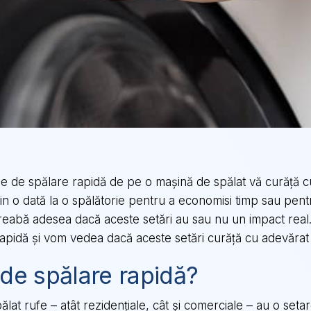
rile de spălare rapidă de pe o mașină de spălat vă curăță 
puțin o dată la o spălătorie pentru a economisi timp sau p
treabă adesea dacă aceste setări au sau nu un impact real.
rapidă și vom vedea dacă aceste setări curăță cu adevărat 
 de spălare rapidă?
ălat rufe – atât rezidențiale, cât și comerciale – au o set