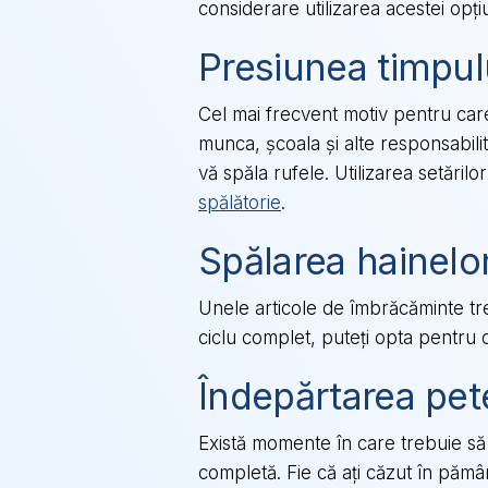
considerare utilizarea acestei opțiu
Presiunea timpul
Cel mai frecvent motiv pentru car
munca, școala și alte responsabili
vă spăla rufele. Utilizarea setăril
spălătorie
.
Spălarea hainelor
Unele articole de îmbrăcăminte treb
ciclu complet, puteți opta pentru o
Îndepărtarea pet
Există momente în care trebuie să
completă. Fie că ați căzut în pămân