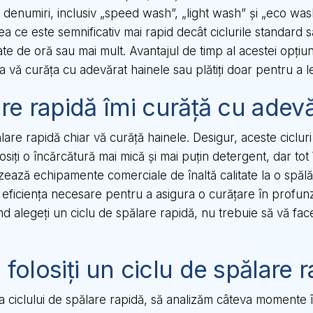
 denumiri, inclusiv „speed wash”, „light wash” și „eco was
ea ce este semnificativ mai rapid decât ciclurile standard 
e de oră sau mai mult. Avantajul de timp al acestei opțiuni
 a vă curăța cu adevărat hainele sau plătiți doar pentru a 
are rapidă îmi curăță cu adev
lare rapidă chiar vă curăță hainele. Desigur, aceste ciclur
osiți o încărcătură mai mică și mai puțin detergent, dar tot
lizează echipamente comerciale de înaltă calitate la o spăl
i eficiența necesare pentru a asigura o curățare în profun
nd alegeți un ciclu de spălare rapidă, nu trebuie să vă faceț
 folosiți un ciclu de spălare 
a ciclului de spălare rapidă, să analizăm câteva momente în