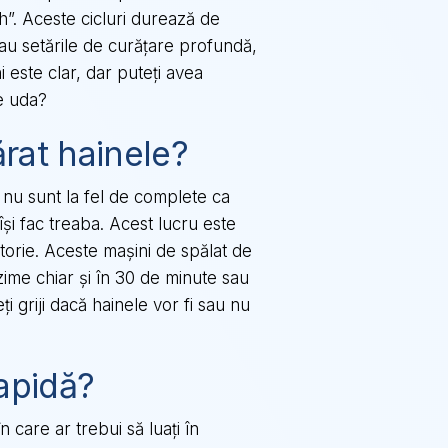
h”. Aceste cicluri durează de
sau setările de curățare profundă,
 este clar, dar puteți avea
le uda?
ărat hainele?
i nu sunt la fel de complete ca
 își fac treaba. Acest lucru este
ătorie. Aceste mașini de spălat de
zime chiar și în 30 de minute sau
i griji dacă hainele vor fi sau nu
rapidă?
 care ar trebui să luați în