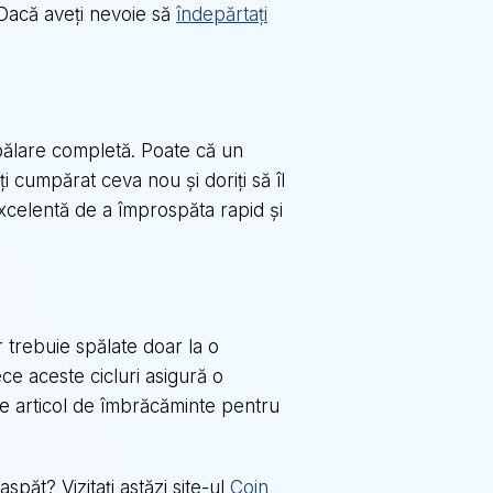
. Dacă aveți nevoie să
îndepărtați
pălare completă. Poate că un
i cumpărat ceva nou și doriți să îl
 excelentă de a împrospăta rapid și
ar trebuie spălate doar la o
ce aceste cicluri asigură o
are articol de îmbrăcăminte pentru
spăt? Vizitați astăzi site-ul
Coin