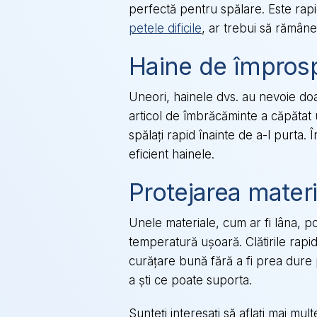
perfectă pentru spălare. Este rapid
petele dificile
, ar trebui să rămâne
Haine de împros
Uneori, hainele dvs. au nevoie do
articol de îmbrăcăminte a căpătat u
spălați rapid înainte de a-l purta.
eficient hainele.
Protejarea materi
Unele materiale, cum ar fi lâna, pot
temperatură ușoară. Clătirile rapi
curățare bună fără a fi prea dure p
a ști ce poate suporta.
Sunteți interesați să aflați mai mul