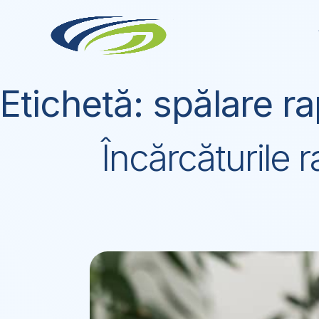
Skip
to
content
Etichetă:
spălare ra
Încărcăturile 