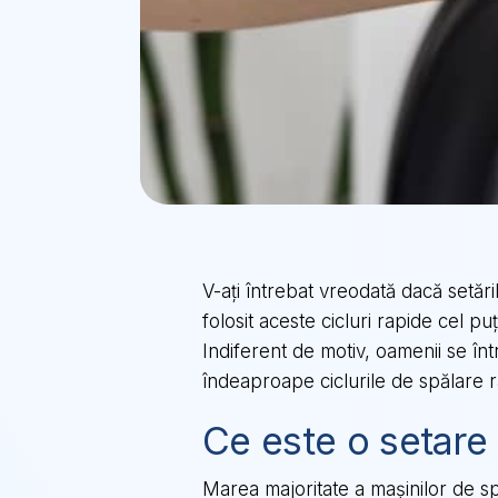
V-ați întrebat vreodată dacă setă
folosit aceste cicluri rapide cel 
Indiferent de motiv, oamenii se în
îndeaproape ciclurile de spălare 
Ce este o setare
Marea majoritate a mașinilor de sp