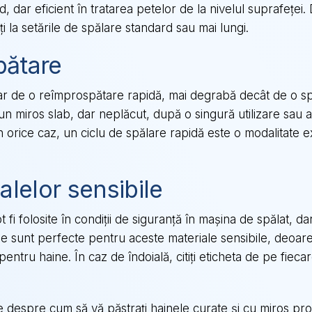
, dar eficient în tratarea petelor de la nivelul suprafeței
ți la setările de spălare standard sau mai lungi.
pătare
ar de o reîmprospătare rapidă, mai degrabă decât de o s
n miros slab, dar neplăcut, după o singură utilizare sau aț
 În orice caz, un ciclu de spălare rapidă este o modalitate
alelor sensibile
 fi folosite în condiții de siguranță în mașina de spălat, d
de sunt perfecte pentru aceste materiale sensibile, deoare
entru haine. În caz de îndoială, citiți eticheta de pe fiec
te despre cum să vă păstrați hainele curate și cu miros proa