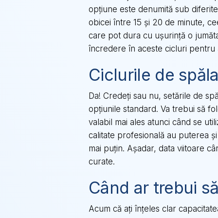
opțiune este denumită sub diferite
obicei între 15 și 20 de minute, ce
care pot dura cu ușurință o jumătat
încredere în aceste cicluri pentru
Ciclurile de spăl
Da! Credeți sau nu, setările de spă
opțiunile standard. Va trebui să fol
valabil mai ales atunci când se uti
calitate profesională au puterea ș
mai puțin. Așadar, data viitoare câ
curate.
Când ar trebui să
Acum că ați înțeles clar capacitate