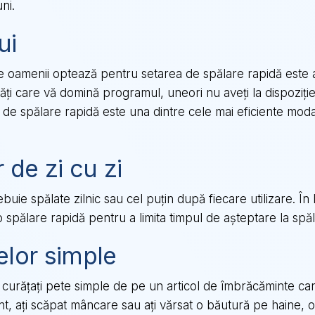
ni.
ui
e oamenii optează pentru setarea de spălare rapidă este 
tăți care vă domină programul, uneori nu aveți la dispoziț
or de spălare rapidă este una dintre cele mai eficiente moda
 de zi cu zi
uie spălate zilnic sau cel puțin după fiecare utilizare. În l
 spălare rapidă pentru a limita timpul de așteptare la spăl
elor simple
 curățați pete simple de pe un articol de îmbrăcăminte ca
t, ați scăpat mâncare sau ați vărsat o băutură pe haine, o c