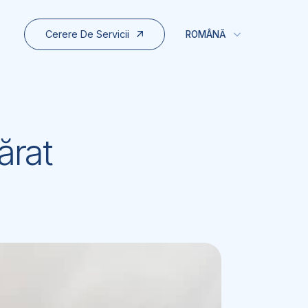
Cerere De Servicii
ROMÂNĂ
ărat