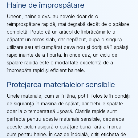
Haine de împrospătare
Uneori, hainele dvs. au nevoie doar de o
reîmprospătare rapidă, mai degrabă decât de o spălare
completă. Poate că un articol de îmbrăcăminte a
căpătat un miros slab, dar neplăcut, după o singură
utilizare sau ați cumpărat ceva nou și doriți să îl spălați
rapid înainte de a-l purta. În orice caz, un ciclu de
spălare rapidă este o modalitate excelentă de a
împrospăta rapid și eficient hainele.
Protejarea materialelor sensibile
Unele materiale, cum ar fi lâna, pot fi folosite în condiții
de siguranță în mașina de spălat, dar trebuie spălate
doar la o temperatură ușoară. Clătirile rapide sunt
perfecte pentru aceste materiale sensibile, deoarece
aceste cicluri asigură o curățare bună fără a fi prea
dure pentru haine. În caz de îndoială, citiți eticheta de