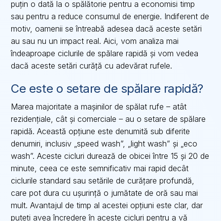
puțin o dată la o spălătorie pentru a economisi timp
sau pentru a reduce consumul de energie. Indiferent de
motiv, oamenii se întreabă adesea dacă aceste setări
au sau nu un impact real. Aici, vom analiza mai
îndeaproape ciclurile de spălare rapidă și vom vedea
dacă aceste setări curăță cu adevărat rufele.
Ce este o setare de spălare rapidă?
Marea majoritate a mașinilor de spălat rufe – atât
rezidențiale, cât și comerciale – au o setare de spălare
rapidă. Această opțiune este denumită sub diferite
denumiri, inclusiv „speed wash”, „light wash” și „eco
wash”. Aceste cicluri durează de obicei între 15 și 20 de
minute, ceea ce este semnificativ mai rapid decât
ciclurile standard sau setările de curățare profundă,
care pot dura cu ușurință o jumătate de oră sau mai
mult. Avantajul de timp al acestei opțiuni este clar, dar
puteți avea încredere în aceste cicluri pentru a vă