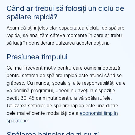
Când ar trebui să folosiți un ciclu de
spălare rapidă?
Acum că ați înțeles clar capacitatea ciclului de spălare
rapidă, să analizăm câteva momente în care ar trebui
să luați în considerare utilizarea acestei opțiuni.
Presiunea timpului
Cel mai frecvent motiv pentru care oamenii optează
pentru setarea de spălare rapidă este atunci când se
grăbesc. Cu munca, școala și alte responsabilități care
vă domină programul, uneori nu aveți la dispoziție
decât 30-45 de minute pentru a vă spăla rufele.
Utilizarea setărilor de spălare rapidă este una dintre
cele mai eficiente modalități de a
economisi timp în
spălătorie
.
Spălarea hainelor de zi cu zi