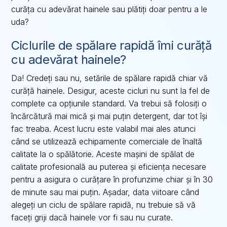
curăța cu adevărat hainele sau plătiți doar pentru a le
uda?
Ciclurile de spălare rapidă îmi curăță
cu adevărat hainele?
Da! Credeți sau nu, setările de spălare rapidă chiar vă
curăță hainele. Desigur, aceste cicluri nu sunt la fel de
complete ca opțiunile standard. Va trebui să folosiți o
încărcătură mai mică și mai puțin detergent, dar tot își
fac treaba. Acest lucru este valabil mai ales atunci
când se utilizează echipamente comerciale de înaltă
calitate la o spălătorie. Aceste mașini de spălat de
calitate profesională au puterea și eficiența necesare
pentru a asigura o curățare în profunzime chiar și în 30
de minute sau mai puțin. Așadar, data viitoare când
alegeți un ciclu de spălare rapidă, nu trebuie să vă
faceți griji dacă hainele vor fi sau nu curate.