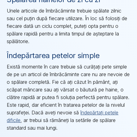
Unele articole de îmbrăcăminte trebuie spălate zilnic
sau cel puțin după fiecare utilizare. În loc să folosiți de
fiecare dată un ciclu complet, puteți opta pentru o
spălare rapidă pentru a limita timpul de așteptare la
spălătorie.
Îndepărtarea petelor simple
Există momente în care trebuie să curățați pete simple
de pe un articol de îmbrăcăminte care nu are nevoie de
o spălare completă. Fie că ați căzut în pământ, ați
scăpat mâncare sau ați vărsat o băutură pe haine, o
clătire rapidă ar putea fi soluția perfectă pentru spălare.
Este rapid, dar eficient în tratarea petelor de la nivelul
suprafeței. Dacă aveți nevoie să
îndepărtați petele
dificile
, ar trebui să rămâneți la setările de spălare
standard sau mai lungi.