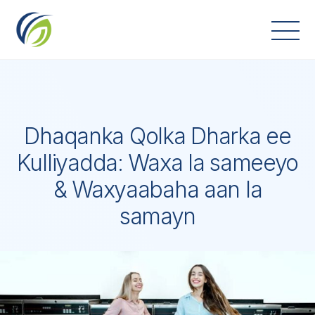
Skip
to
content
Dhaqanka Qolka Dharka ee
Kulliyadda: Waxa la sameeyo
& Waxyaabaha aan la
samayn