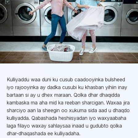
Kulliyaddu waa duni ku cusub caadooyinka bulsheed
iyo rajooyinka ay dadka cusubi ku khasban yihiin inay
bartaan si ay u dhex maraan. Qolka dhar dhaqidda
kambaska ma aha mid ka reeban sharcigan. Waxaa jira
sharciyo aan la sheegin oo xukuma sida aad u dhaqdo
kulliyadda. Qabashada heshiisyadan iyo waxyaabaha
laga filayo waxay sahlaysaa inaad u gudubto qolka
dhar-dhaqashada ee kulliyadaha.