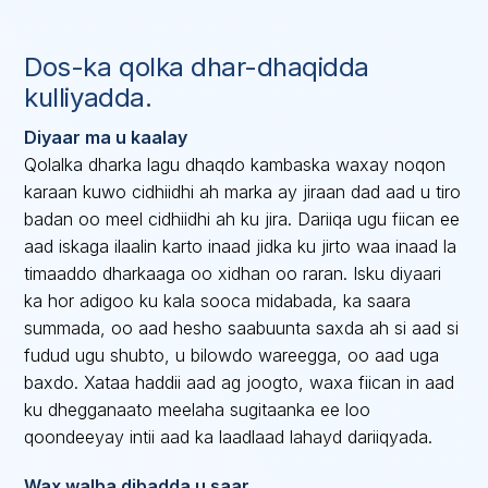
Dos-ka qolka dhar-dhaqidda
kulliyadda.
Diyaar ma u kaalay
Qolalka dharka lagu dhaqdo kambaska waxay noqon
karaan kuwo cidhiidhi ah marka ay jiraan dad aad u tiro
badan oo meel cidhiidhi ah ku jira. Dariiqa ugu fiican ee
aad iskaga ilaalin karto inaad jidka ku jirto waa inaad la
timaaddo dharkaaga oo xidhan oo raran. Isku diyaari
ka hor adigoo ku kala sooca midabada, ka saara
summada, oo aad hesho saabuunta saxda ah si aad si
fudud ugu shubto, u bilowdo wareegga, oo aad uga
baxdo. Xataa haddii aad ag joogto, waxa fiican in aad
ku dhegganaato meelaha sugitaanka ee loo
qoondeeyay intii aad ka laadlaad lahayd dariiqyada.
Wax walba dibadda u saar.