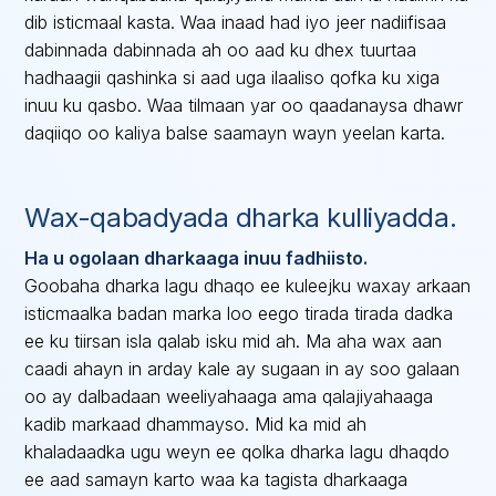
dib isticmaal kasta. Waa inaad had iyo jeer nadiifisaa
dabinnada dabinnada ah oo aad ku dhex tuurtaa
hadhaagii qashinka si aad uga ilaaliso qofka ku xiga
inuu ku qasbo. Waa tilmaan yar oo qaadanaysa dhawr
daqiiqo oo kaliya balse saamayn wayn yeelan karta.
Wax-qabadyada dharka kulliyadda.
Ha u ogolaan dharkaaga inuu fadhiisto.
Goobaha dharka lagu dhaqo ee kuleejku waxay arkaan
isticmaalka badan marka loo eego tirada tirada dadka
ee ku tiirsan isla qalab isku mid ah. Ma aha wax aan
caadi ahayn in arday kale ay sugaan in ay soo galaan
oo ay dalbadaan weeliyahaaga ama qalajiyahaaga
kadib markaad dhammayso. Mid ka mid ah
khaladaadka ugu weyn ee qolka dharka lagu dhaqdo
ee aad samayn karto waa ka tagista dharkaaga