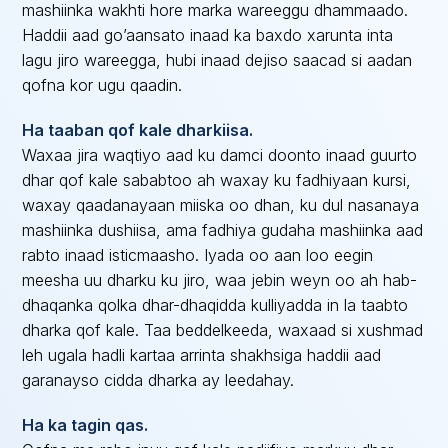
mashiinka wakhti hore marka wareeggu dhammaado.
Haddii aad go’aansato inaad ka baxdo xarunta inta
lagu jiro wareegga, hubi inaad dejiso saacad si aadan
qofna kor ugu qaadin.
Ha taaban qof kale dharkiisa.
Waxaa jira waqtiyo aad ku damci doonto inaad guurto
dhar qof kale sababtoo ah waxay ku fadhiyaan kursi,
waxay qaadanayaan miiska oo dhan, ku dul nasanaya
mashiinka dushiisa, ama fadhiya gudaha mashiinka aad
rabto inaad isticmaasho. Iyada oo aan loo eegin
meesha uu dharku ku jiro, waa jebin weyn oo ah hab-
dhaqanka qolka dhar-dhaqidda kulliyadda in la taabto
dharka qof kale. Taa beddelkeeda, waxaad si xushmad
leh ugala hadli kartaa arrinta shakhsiga haddii aad
garanayso cidda dharka ay leedahay.
Ha ka tagin qas.