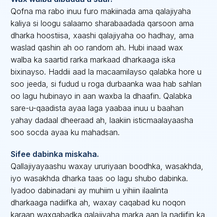
Qofna ma rabo inuu furo makiinada ama qalajiyaha
kaliya si loogu salaamo sharabaadada qarsoon ama
dharka hoostiisa, xaashi qalajiyaha oo hadhay, ama
waslad qashin ah oo random ah. Hubi inaad wax
walba ka saartid rarka markaad dharkaaga iska
bixinayso. Haddii aad la macaamilayso qalabka hore u
soo jeeda, si fudud u roga durbaanka waa hab sahlan
oo lagu hubinayo in aan waxba la dhaafin. Qalabka
sare-u-qaadista ayaa laga yaabaa inuu u baahan
yahay dadaal dheeraad ah, laakiin isticmaalayaasha
soo socda ayaa ku mahadsan.
Sifee dabinka miskaha.
Qallajiyayaashu waxay ururiyaan boodhka, wasakhda,
iyo wasakhda dharka taas oo lagu shubo dabinka.
Iyadoo dabinadani ay muhiim u yihiin ilaalinta
dharkaaga nadiifka ah, waxay caqabad ku noqon
karaan waxqabadka qalajiyaha marka aan la nadiifin ka