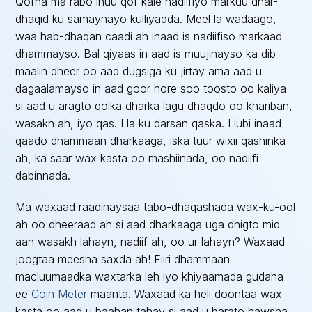
Qofna ma rabo inuu qof kale nadiifiyo markuu dhar-
dhaqid ku samaynayo kulliyadda. Meel la wadaago,
waa hab-dhaqan caadi ah inaad is nadiifiso markaad
dhammayso. Bal qiyaas in aad is muujinayso ka dib
maalin dheer oo aad dugsiga ku jirtay ama aad u
dagaalamayso in aad goor hore soo toosto oo kaliya
si aad u aragto qolka dharka lagu dhaqdo oo khariban,
wasakh ah, iyo qas. Ha ku darsan qaska. Hubi inaad
qaado dhammaan dharkaaga, iska tuur wixii qashinka
ah, ka saar wax kasta oo mashiinada, oo nadiifi
dabinnada.
Ma waxaad raadinaysaa tabo-dhaqashada wax-ku-ool
ah oo dheeraad ah si aad dharkaaga uga dhigto mid
aan wasakh lahayn, nadiif ah, oo ur lahayn? Waxaad
joogtaa meesha saxda ah! Fiiri dhammaan
macluumaadka waxtarka leh iyo khiyaamada gudaha
ee
Coin Meter
maanta. Waxaad ka heli doontaa wax
kasta oo aad u baahan tahay si aad u barato hawsha