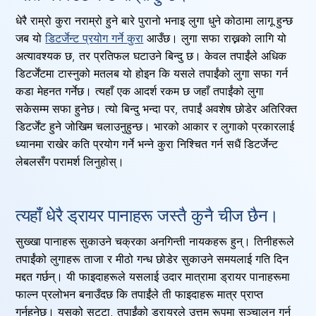
धेरै राम्रो कुरा नराम्रो हुने बारे पुरानो भनाइ लुगा धुने कोठामा लागू हुन्छ
जब यो
डिटर्जेन्ट प्रयोग गर्ने कुरा
आउँछ। लुगा सफा राख्नको लागि यो
अत्यावश्यक छ, तर प्रतिफल घटाउने बिन्दु छ। केवल तपाईंले अधिक
डिटर्जेंटमा टास्नुको मतलब यो होइन कि यसले तपाईंको लुगा सफा गर्न
कडा मेहनत गर्नेछ। त्यहाँ एक आदर्श रकम छ जहाँ तपाईंको लुगा
सकेसम्म सफा हुनेछ। त्यो बिन्दु भन्दा पर, तपाईं अवशेष छोडेर अतिरिक्त
डिटर्जेंट हुने जोखिम चलाउनुहुन्छ। भारको आकार र लुगाको प्रकारलाई
ध्यानमा राखेर कति प्रयोग गर्ने भन्ने कुरा निश्चित गर्न सधैं डिटर्जेन्ट
लेबलसँग परामर्श लिनुहोस्।
त्यहाँ धेरै ड्रायर पानाहरू जस्तै कुनै चीज छैन।
सुख्खा पानाहरू सुकाउने चक्रका अनगिन्ती नायकहरू हुन्। तिनीहरूले
तपाईंको लुगाहरू ताजा र मीठो गन्ध छोडेर सुकाउने समयलाई गति दिन
मद्दत गर्छन्। यी फाइदाहरूले यसलाई उदार मात्रामा ड्रायर पानाहरूमा
फाल्न प्रलोभन बनाउँदछ कि तपाईंले ती फाइदाहरू मात्र प्राप्त
गर्नुहुनेछ। यसको सट्टा, तपाईंको ड्रायरले उत्तम रूपमा सञ्चालन गर्न