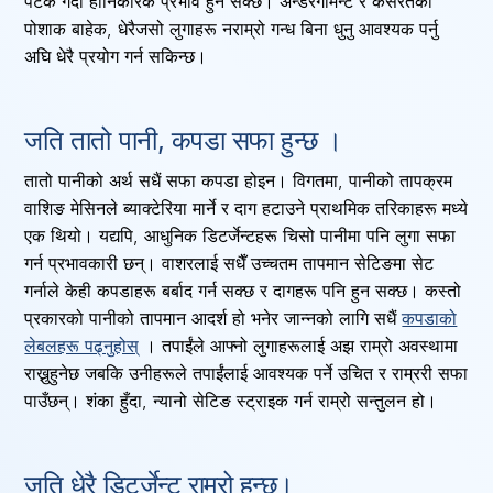
पटक गर्दा हानिकारक प्रभाव हुन सक्छ। अन्डरगार्मेन्ट र कसरतको
पोशाक बाहेक, धेरैजसो लुगाहरू नराम्रो गन्ध बिना धुनु आवश्यक पर्नु
अघि धेरै प्रयोग गर्न सकिन्छ।
जति तातो पानी, कपडा सफा हुन्छ ।
तातो पानीको अर्थ सधैं सफा कपडा होइन। विगतमा, पानीको तापक्रम
वाशिङ मेसिनले ब्याक्टेरिया मार्ने र दाग हटाउने प्राथमिक तरिकाहरू मध्ये
एक थियो। यद्यपि, आधुनिक डिटर्जेन्टहरू चिसो पानीमा पनि लुगा सफा
गर्न प्रभावकारी छन्। वाशरलाई सधैँ उच्चतम तापमान सेटिङमा सेट
गर्नाले केही कपडाहरू बर्बाद गर्न सक्छ र दागहरू पनि हुन सक्छ। कस्तो
प्रकारको पानीको तापमान आदर्श हो भनेर जान्नको लागि सधैं
कपडाको
लेबलहरू पढ्नुहोस्
। तपाईंले आफ्नो लुगाहरूलाई अझ राम्रो अवस्थामा
राख्नुहुनेछ जबकि उनीहरूले तपाईंलाई आवश्यक पर्ने उचित र राम्ररी सफा
पाउँछन्। शंका हुँदा, न्यानो सेटिङ स्ट्राइक गर्न राम्रो सन्तुलन हो।
जति धेरै डिटर्जेन्ट राम्रो हुन्छ।