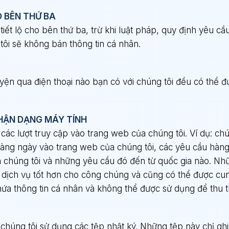
O BÊN THỨ BA
iết lộ cho bên thứ ba, trừ khi luật pháp, quy định yêu c
tôi sẽ không bán thông tin cá nhân.
yện qua điện thoại nào bạn có với chúng tôi đều có thể đư
HẬN DẠNG MÁY TÍNH
 các lượt truy cập vào trang web của chúng tôi. Ví dụ: ch
 hàng ngày vào trang web của chúng tôi, các yêu cầu hàng
a chúng tôi và những yêu cầu đó đến từ quốc gia nào. Nh
 dịch vụ tốt hơn cho công chúng và cũng có thể được cu
hứa thông tin cá nhân và không thể được sử dụng để thu 
húng tôi sử dụng các tệp nhật ký. Những tệp này chỉ ghi 