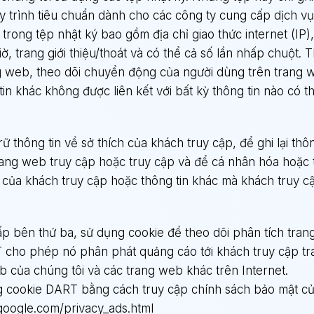
 trình tiêu chuẩn dành cho các công ty cung cấp dịch vụ 
 trong tệp nhật ký bao gồm địa chỉ giao thức internet (IP)
iờ, trang giới thiệu/thoát và có thể cả số lần nhấp chuột.
ng web, theo dõi chuyển động của người dùng trên trang w
tin khác không được liên kết với bất kỳ thông tin nào có 
ữ thông tin về sở thích của khách truy cập, để ghi lại thô
ang web truy cập hoặc truy cập và để cá nhân hóa hoặc 
ệt của khách truy cập hoặc thông tin khác mà khách truy cậ
ấp bên thứ ba, sử dụng cookie để theo dõi phân tích tran
 cho phép nó phân phát quảng cáo tới khách truy cập tr
b của chúng tôi và các trang web khác trên Internet.
ng cookie DART bằng cách truy cập chính sách bảo mật c
google.com/privacy_ads.html