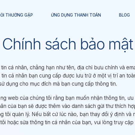
HỎI THƯỜNG GẶP
ỨNG DỤNG THANH TOÁN
BLOG
Chính sách bảo mật
tin cá nhân, chẳng hạn như tên, địa chỉ bưu chính và emai
 tin cá nhân bạn cung cấp được lưu trữ ở một vị trí an toà
 sử dụng cho mục đích mà bạn cung cấp thông tin.
ang web của chúng tôi rằng bạn muốn nhận thông tin, ưu 
nhân của bạn sẽ được thêm vào danh sách gửi thư thích hợ
g tôi quản lý. Nếu bất cứ lúc nào, bạn thay đổi ý định v
ôi hoặc sửa thông tin cá nhân của bạn, vui lòng truy cập l