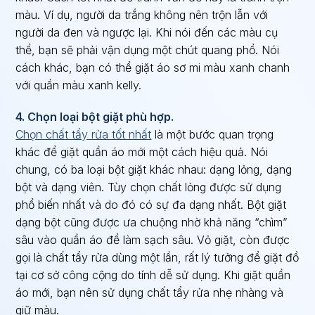
màu. Ví dụ, người da trắng không nên trộn lẫn với
người da đen và ngược lại. Khi nói đến các màu cụ
thể, bạn sẽ phải vận dụng một chút quang phổ. Nói
cách khác, bạn có thể giặt áo sơ mi màu xanh chanh
với quần màu xanh kelly.
4. Chọn loại bột giặt phù hợp.
Chọn chất tẩy rửa tốt nhất
là một bước quan trọng
khác để giặt quần áo mới một cách hiệu quả. Nói
chung, có ba loại bột giặt khác nhau: dạng lỏng, dạng
bột và dạng viên. Tùy chọn chất lỏng được sử dụng
phổ biến nhất và do đó có sự đa dạng nhất. Bột giặt
dạng bột cũng được ưa chuộng nhờ khả năng “chìm”
sâu vào quần áo để làm sạch sâu. Vỏ giặt, còn được
gọi là chất tẩy rửa dùng một lần, rất lý tưởng để giặt đồ
tại cơ sở công cộng do tính dễ sử dụng. Khi giặt quần
áo mới, bạn nên sử dụng chất tẩy rửa nhẹ nhàng và
giữ màu.