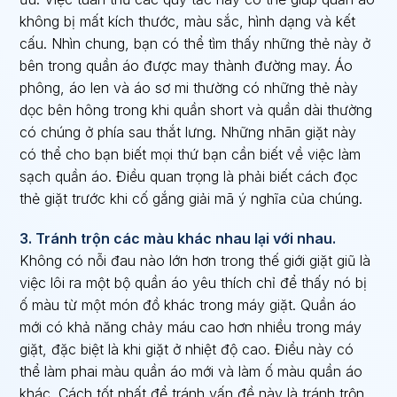
không bị mất kích thước, màu sắc, hình dạng và kết
cấu. Nhìn chung, bạn có thể tìm thấy những thẻ này ở
bên trong quần áo được may thành đường may. Áo
phông, áo len và áo sơ mi thường có những thẻ này
dọc bên hông trong khi quần short và quần dài thường
có chúng ở phía sau thắt lưng. Những nhãn giặt này
có thể cho bạn biết mọi thứ bạn cần biết về việc làm
sạch quần áo. Điều quan trọng là phải biết cách đọc
thẻ giặt trước khi cố gắng giải mã ý nghĩa của chúng.
3. Tránh trộn các màu khác nhau lại với nhau.
Không có nỗi đau nào lớn hơn trong thế giới giặt giũ là
việc lôi ra một bộ quần áo yêu thích chỉ để thấy nó bị
ố màu từ một món đồ khác trong máy giặt. Quần áo
mới có khả năng chảy máu cao hơn nhiều trong máy
giặt, đặc biệt là khi giặt ở nhiệt độ cao. Điều này có
thể làm phai màu quần áo mới và làm ố màu quần áo
khác. Cách tốt nhất để tránh vấn đề này là tránh trộn