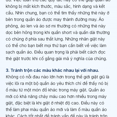
không bị mất kích thước, màu sắc, hình dạng và kết
cấu. Nhìn chung, bạn có thể tìm thấy những thẻ này ở
bên trong quần áo được may thành đường may. Áo
phông, áo len và áo sơ mi thường có những thẻ này
dọc bên hông trong khi quần short và quần dài thường
có chúng ở phía sau thắt lưng. Những nhãn giặt này
có thể cho bạn biết mọi thứ bạn cần biết về việc làm
sạch quần áo. Điều quan trọng là phải biết cách đọc
thẻ giặt trước khi cố gắng giải mã ý nghĩa của chúng.
3. Tránh trộn các màu khác nhau lại với nhau.
Không có nỗi đau nào lớn hơn trong thế giới giặt giũ là
việc lôi ra một bộ quần áo yêu thích chỉ để thấy nó bị
ố màu từ một món đồ khác trong máy giặt. Quần áo
mới có khả năng chảy máu cao hơn nhiều trong máy
giặt, đặc biệt là khi giặt ở nhiệt độ cao. Điều này có
thể làm phai màu quần áo mới và làm ố màu quần áo
khác. Cách tốt nhất để tránh vấn đề này là tránh trộn