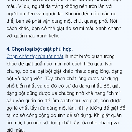
màu. Ví dụ, người da trắng không nên trộn lẫn với
người da đen và ngược lại. Khi nói đến các màu cụ
thể, bạn sẽ phải vận dụng một chút quang phổ. Nói
cách khác, bạn có thể giặt áo sơ mi màu xanh chanh
với quần màu xanh kelly.
4. Chọn loại bột giặt phù hợp.
Chọn chất tẩy rửa tốt nhất
là một bước quan trọng
khác để giặt quần áo mới một cách hiệu quả. Nói
chung, có ba loại bột giặt khác nhau: dạng lỏng, dạng
bột và dạng viên. Tùy chọn chất lỏng được sử dụng
phổ biến nhất và do đó có sự đa dạng nhất. Bột giặt
dạng bột cũng được ưa chuộng nhờ khả năng “chìm”
sâu vào quần áo để làm sạch sâu. Vỏ giặt, còn được
gọi là chất tẩy rửa dùng một lần, rất lý tưởng để giặt đồ
tại cơ sở công cộng do tính dễ sử dụng. Khi giặt quần
áo mới, bạn nên sử dụng chất tẩy rửa nhẹ nhàng và
giữ màu.